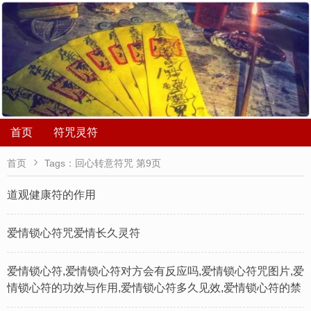
首页
符咒灵符

首页
Tags：回心转意符咒 第9页
道观健康符的作用
爱情锁心符咒爱情长久灵符
爱情锁心符,爱情锁心符对方会有反应吗,爱情锁心符咒图片,爱
情锁心符的功效与作用,爱情锁心符多久见效,爱情锁心符的禁
忌,爱情锁心法事,爱情锁心符对方会主动复合嘛,爱情锁心符有