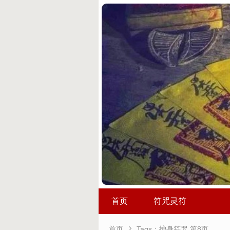
首页
符咒灵符

首页
Tags：护身符咒 第8页