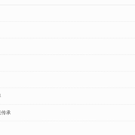
界
老传承