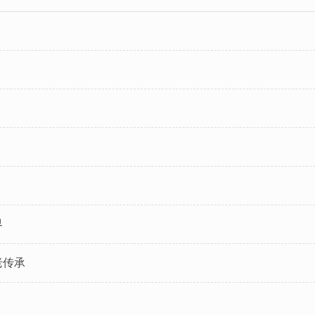
界
老传承