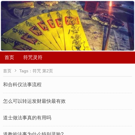
首页
符咒灵符

首页
Tags：符咒 第2页
和合科仪法事流程
怎么可以转运发财最快最有效
道士做法事真的有用吗
道教的法事为什么特别灵验?