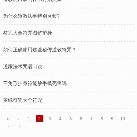
为什么道教法事特别灵验?
符咒大全符咒图解护身
如何正确使用这些秘传道教符咒？
道家法术咒语口诀
三角形护身符能放手机壳里吗
黄纸符咒大全符咒
‹‹
‹
1
2
3
4
5
6
7
8
9
10
›
››