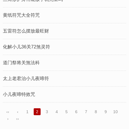
黄纸符咒大全符咒
五雷符怎么摆放最旺财
化解小儿36关72煞灵符
道门祭将关煞法科
太上老君治小儿夜啼符
小儿夜啼特效咒
‹‹
‹
1
2
3
4
5
6
7
8
9
10
›
››