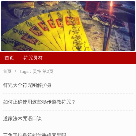
首页
符咒灵符

首页
Tags：灵符 第2页
符咒大全符咒图解护身
如何正确使用这些秘传道教符咒？
道家法术咒语口诀
三角形护身符能放手机壳里吗