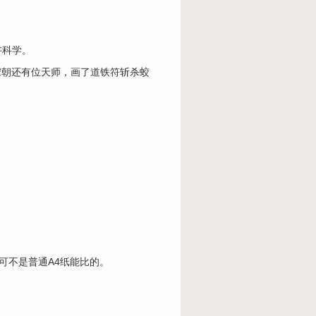
讲科学。
宋朝还有位天师，画了道铁符斩杀蛟
可不是普通A4纸能比的。