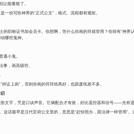
，别让能量散了。
是一份写给神界的“正式公文”，格式、流程都有规矩。
道士的职称证书加会员卡。你想啊，凭什么你画的符就管用？你得有“神界
调动哪些鬼神。
个普通小鬼。
的法事，画高级符。
。
“持证上岗”，否则你画的符符纸再好，也跟废纸差不多。
念叨
是图形文字，咒是口诀声音。它俩配合才有效，好比遥控器和信号——光有
”。这话最早是汉代官府公文里的，意思是“赶快照办，跟法律一样管用”。