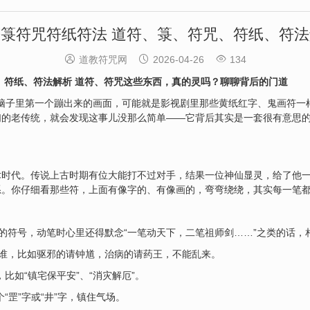
箓符咒符纸符法 道符、箓、符咒、符纸、符



道教符咒网
2026-04-26
134
、符纸、符法解析 道符、符咒这些东西，真的灵吗？聊聊背后的门道
多人脑子里第一个蹦出来的画面，可能就是影视剧里那些黄纸红字、鬼画符
们的老传统，就会发现这事儿没那么简单——它背后其实是一套很有意思
术时代。传说上古时期有位大能打不过对手，结果一位神仙显灵，给了他
系。你仔细看那些符，上面有像字的、有像画的，弯弯绕绕，其实每一笔
清的符号，动笔时心里还得默念“一笔动天下，二笔祖师剑……”之类的话，相
请谁，比如驱邪的请钟馗，治病的请药王，不能乱来。
，比如“镇宅保平安”、“消灾解厄”。
个“罡”字或“井”字，镇住气场。