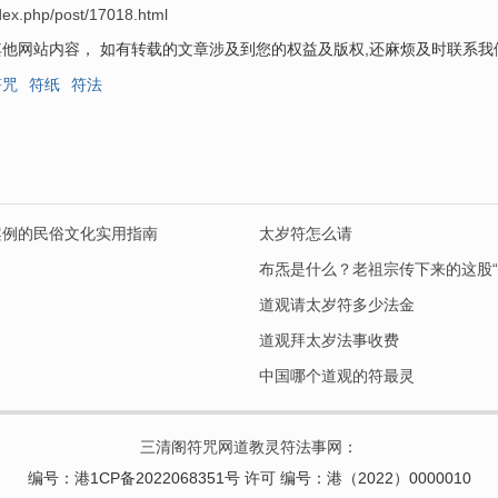
dex.php/post/17018.html
他网站内容， 如有转载的文章涉及到您的权益及版权,还麻烦及时联系
符咒
符纸
符法
案例的民俗文化实用指南
太岁符怎么请
布炁是什么？老祖宗传下来的这股“
道观请太岁符多少法金
道观拜太岁法事收费
中国哪个道观的符最灵
三清阁符咒网道教灵符法事网
：
编号：港1CP备2022068351号 许可 编号：港（2022）0000010