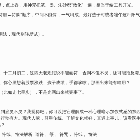
城隍，点上香，用神咒把笔、墨、朱砂都“敕化”一遍，相当于给工具开光。
腹→符胆→符脚”顺序，中间不能停，一气呵成。最好选子时或者端午这种阳
用法，现代别轻易试）。
六、十二月初二，这四天老规矩说不能画符，否则不但不灵，还可能招反噬
手。你心里想着股票涨跌、孩子成绩，手都哆嗦，那画出来能有啥用？
罡（比如走七星步），不是光画出来就完事了。
西到底灵不灵？我觉得吧，你可以把它理解成一种心理暗示加仪式感的东
、行动有方。现代人嘛，尊重传统、了解文化就好，真遇上事儿，该看医
吧？
纸、符法解析: 道符， 箓， 符咒， 符纸， 符法