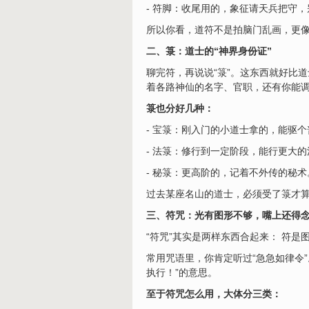
- 符脚：收尾用的，象征请天兵把守
所以你看，道符不是拍脑门乱画，更像
二、箓：道士的“神界身份证”
聊完符，再说说“箓”。这东西就好比
着各路神仙的名字、官职，还有你能
箓也分好几种：
- 宝箓：刚入门的小道士拿的，能驱
- 法箓：修行到一定阶段，能行更大
- 秘箓：更高阶的，记着不外传的秘术
过去某座名山的道士，必须受了箓才算
三、符咒：光有图形不够，嘴上还得
“符咒”其实是两样东西合起来： 符
常用咒语里，你肯定听过“急急如律令
执行！”的意思。
至于符咒怎么用，大体分三类：