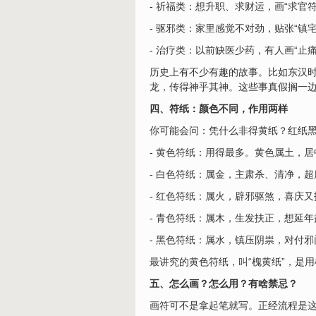
- 祈福类：想升职、求财运，画“求官符
- 驱邪类：家里感觉不对劲，贴张“镇宅
- 治疗类：以前缺医少药，有人画“止
历史上有不少有趣的故事。比如东汉
龙，传得神乎其神。这些事真假搁一
四、符纸：颜色不同，作用两样
你可能会问：凭什么非得黄纸？红纸黑
- 黄色符纸：用得最多。黄色属土，
- 白色符纸：属金，主肃杀、清净，
- 红色符纸：属火，辟邪驱煞，喜庆又
- 青色符纸：属木，生发扶正，想延
- 黑色符纸：属水，镇压阴祟，对付
最讲究的黄色符纸，叫“槐黄纸”，是
五、怎么画？怎么用？有啥禁忌？
画符可不是拿起笔就写。正经流程是