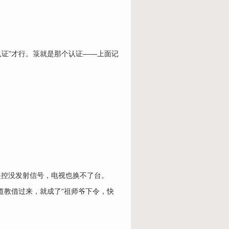
认证”才行。箓就是那个认证——上面记
遥控没发射信号，电视也换不了台。
道教借过来，就成了“祖师爷下令，快