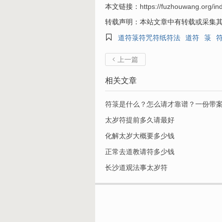
本文链接：
https://fuzhouwang.org/in
转载声明：本站文章中有转载或采集其

道符箓符咒符纸符法
道符
箓
上一篇

相关文章
符箓是什么？怎么请才靠谱？一份带
太岁符提前多久请最好
化解太岁大概要多少钱
正常去道教请符多少钱
长沙道观法事太岁符