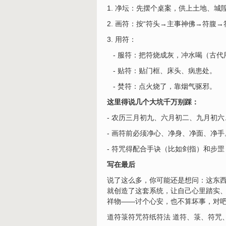
1. 净坛：先摆个桌案，供上土地、
2. 画符：按“符头→主事神佛→符
3. 用符：
- 服符：把符烧成灰，冲水喝（古代
- 贴符：贴门框、床头、病患处。
- 焚符：点火烧了，靠烟气驱邪。
这里得说几个大坑千万别踩：
- 农历三月初九、六月初二、九月初
- 画符前必须净心、净身、净面、净
- 符咒得配合手诀（比如剑指）和步
写在最后
说了这么多，你可能还是想问：这东
就创造了这套系统，让自己心里踏实
祥物——讨个心安，也不算坏事，对
道符箓符咒符纸符法 道符、箓、符咒、符