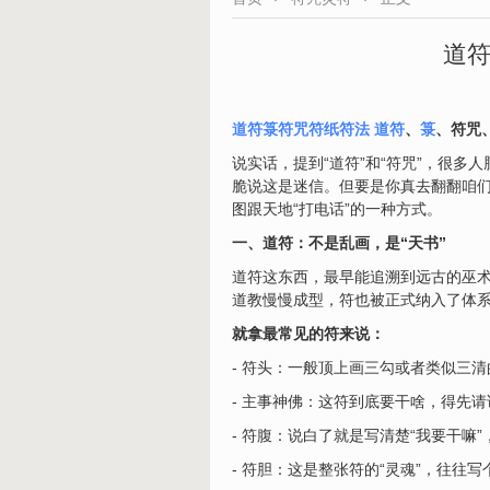
道符
道符箓符咒符纸符法
道符
、
箓
、符咒
说实话，提到“道符”和“符咒”，很
脆说这是迷信。但要是你真去翻翻咱
图跟天地“打电话”的一种方式。
一、道符：不是乱画，是“天书”
道符这东西，最早能追溯到远古的巫
道教慢慢成型，符也被正式纳入了体
就拿最常见的符来说：
- 符头：一般顶上画三勾或者类似三
- 主事神佛：这符到底要干啥，得先
- 符腹：说白了就是写清楚“我要干嘛”
- 符胆：这是整张符的“灵魂”，往往写