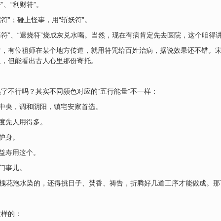
”、“利财符”。
符”；碰上怪事，用“斩妖符”。
痛符”、“退烧符”烧成灰兑水喝。当然，现在有病肯定先去医院，这个咱得
时，有位祖师在某个地方传道，就用符咒给百姓治病，据说效果还不错。
边，但能看出古人心里那份寄托。
字不行吗？其实不同颜色对应的“五行能量”不一样：
居中央，调和阴阳，镇宅安家首选。
超度先人用得多。
护身。
年益寿用这个。
邪门事儿。
用槐花泡水染的，还得挑日子、焚香、祷告，折腾好几道工序才能做成。那
这样的：