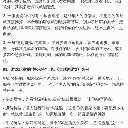
咚的小巷子里钻，走路时多抬头看看周围，耳朵别总塞着耳机。很多
意外，其实多看两眼就能避免。
2. 一张会说“不”的嘴： 学会拒绝，是成年人的必修课。不想去的酒局
就直接推掉，不合理的请求就别硬撑着答应。别为了所谓的面子，把
自己的时间和精力都搭进去。保护好你的个人边界，这不是自私，是
自爱。
3. 一身“随时能战”的本事： 平时少刷点短视频，多去跑跑步、举举
铁，身体才是革命的本钱。有条件的话，学几招简单的防身术，或者
参加个急救培训。关键时刻，你的肌肉和知识，比任何菩萨都靠得
住。
四、游戏玩家的“快乐符”：以《大话西游2》为例
聊点轻松的。如果你是个游戏迷，那“护身符”就又是一番天地了。比
如在《大话西游2》里，一个玩“男人族”的兄弟想搞个护身符，那思路
就得变一变。
- 基础属性，先看“抵御强克”或者“抗震慑魔法”，让你站得更稳。
- 进阶特技，混人就得盯着“忽视混”，这是你的看家本领；要是想多条
命，就找带“返生香”的，能原地复活一次，简直是翻盘神器。
- 平民玩法：别好高骛远，搞个950品质的护身符，把“忽视混”这一个