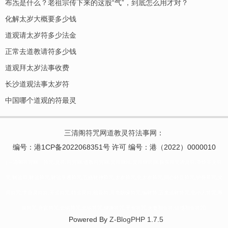
布炁是什么？老祖宗传下来的这股“气”，到底怎么用才对？
化解太岁大概要多少钱
道观请太岁符多少法金
正常去道教请符多少钱
道观拜太岁法事收费
长沙道观法事太岁符
中国哪个道观的符最灵
三清阁符咒网道教灵符法事网
：
编号：港1CP备2022068351号 许可 编号：港（2022）0000010
|三清阁符咒网，符咒,灵符,符咒网,道教符咒网,灵符网站,灵符网官网,购买符咒请灵符,手绘开光符
咒:财运符,财运符咒,财运亨通符咒,五路财神符咒,太岁符咒,化太岁符咒,回心转意符咒,护身符咒,文
昌符咒,学业灵符符,开运符咒,转运灵符,桃花符,月老姻缘符咒,偏财符,五鬼运财符咒,化小人符咒,事
业符咒,升官符咒,去病符咒,去疾符咒,健康符咒,平安符咒,夫妻和合符,情感和合符咒|
Powered By
Z-BlogPHP 1.7.5