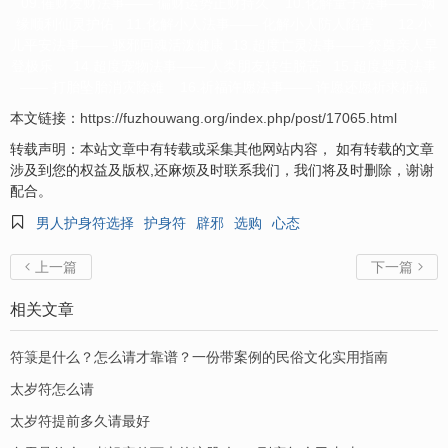
09.催财发财法事—— 偏财运势正财持久 10.化解童子法事—— 姻
缘顺利仙灵护佑 11.化解小人法事—— 化解小人防人陷害 12.小
儿平安法事—— 驱邪回魂活泼健康 13.超度亡灵法事—— 祭奠亲人早
登极乐 14.超度宠物法事—— 人类朋友转生脱苦 15.超度婴灵法事
—— 打胎坠胎消灾除难 16.祈福许愿法事—— 许愿还愿祈求祈福
本文链接：
https://fuzhouwang.org/index.php/post/17065.html
转载声明：本站文章中有转载或采集其他网站内容， 如有转载的文章
涉及到您的权益及版权,还麻烦及时联系我们，我们将及时删除，谢谢
配合。

男人护身符选择
护身符
辟邪
选购
心态
上一篇
下一篇


相关文章
符箓是什么？怎么请才靠谱？一份带案例的民俗文化实用指南
太岁符怎么请
太岁符提前多久请最好