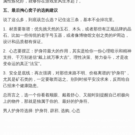
属性炼化好，就够你在游戏里风生水起了。
五、最后掏心窝子的选购建议
说了这么多，到底该怎么选？记住这三条，基本不会掉坑里。
1. 材质要靠谱：优先挑天然的玉石、木头，或者那些有正规品牌的晶
石。比如一些传统的老字号玉器，或者像博物馆文创之类的IP周边，
设计和品质都有保证。
2. 心态要摆正：护身符最大的作用，其实是给你一份心理暗示和精神
支持。千万别迷信“戴上就万事大吉”。理性决策、努力奋斗，才是改
变命运的真正“法宝”。
3. 安全是底线：再次强调，对那些来路不明、价格离谱的“护身符”，
尤其是矿石类的，一定要敬而远之。别到时候平安没求来，反而给自
己招来个健康隐患。
总而言之，选一个你看着顺眼、戴着舒心、又能时刻提醒自己积极向
上的物件，那就是独属于你的、最好的护身符。
男人护身符选择: 护身符, 辟邪, 选购, 心态
寻找符咒,灵符,符咒网,道教符咒网,灵符网站,灵符网官网,购买符咒请灵符,这里有各种手绘开光符
咒:财运符,财运符咒,财运亨通符咒,五路财神符咒,太岁符咒,化太岁符咒,回心转意符咒,护身符咒,文
昌符咒,学业灵符符,开运符咒,转运灵符,桃花符,月老姻缘符咒,偏财符,五鬼运财符咒,化小人符咒,事