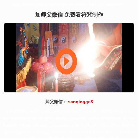
业符咒,升官符咒,去病符咒,去疾符咒,健康符咒,平安符咒,夫妻和合符,情感和合符咒。
加师父微信 免费看符咒制作
师父微信：
sanqingge8
01.财运符增财运补财库开运 02.太岁符化解不利顺利度过 03. 回心符挽回感情增缘复合 04.
护身符辟邪镇宅转运护身 05. 学业符 魁星点斗文昌帝君 06. 开运符开运转运驱除霉运 07. 桃花
符桃花早到月老姻缘 08. 偏财符五鬼运财偏财运势 09 .小人符化解小人是非口舌 10 .事业符事
业有成无往不利 11. 去疾符药王化疾祛病消愈 12. 健康符身心健康得偿所愿 13. 平安符诸事顺