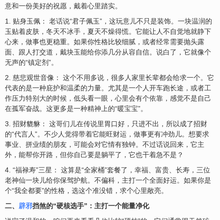
意和一份美好的祝愿，戴着心里踏实。
1. 贴身玉佩： 老话说“君子佩玉”，这玩意儿不只是装饰。一块温润的
玉贴着皮肤，冬天不冰手，夏天不燥得慌。它能让人不自觉地就静下
心来，做事也更稳重。如果你性格比较细腻，或者经常需要抛头露
面、跟人打交道，戴块玉能给你添几分从容自信。说白了，它就像个
无声的“镇定剂”。
2. 慈悲观世音像： 这个不用多说，很多人家里长辈都会给求一个。它
代表的是一种庇护和温柔的力量。尤其是一个人开车跑长途，或者工
作压力特别大的时候，低头看一眼，心里会有个依靠，感觉不是自己
在孤军奋战。这更多是一种精神上的“暖宝宝”。
3. 招财貔貅： 这哥们儿在传说里胃口好，只进不出，所以成了招财
的“代言人”。不少人觉得带着它能旺财运，做事更有冲劲儿。想要求
事业、拼业绩的朋友，可能会对它情有独钟。不过话说回来，它主
外，能帮你开路，但你自己要是躺平了，它也干着急不是？
4. “福禄寿”三星： 这算是“全家桶”套餐了，幸福、富贵、长寿，三位
老神仙一块儿给你保驾护航。不偏科，主打一个全面好运。如果你是
个“我全都要”的性格，选这个准没错，求个心里敞亮。
二、
辟邪
挡煞的“硬核选手”：主打一个能量净化