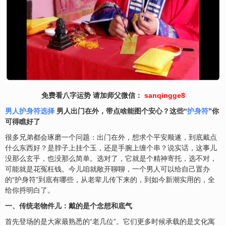
免费看八字运势 请加师父微信：
sanqingge8
男人护身符选择
男人出门在外，带点啥能图个安心？这些“
护身符
”你
可得瞧好了
很多兄弟都会琢磨一个问题：出门在外，想求个平安顺遂，到底戴点
什么东西好？是脖子上挂个玉，还是手腕上缠个串？说实话，这事儿
没那么玄乎，也没那么简单。选对了，它就是个精神寄托，选不对，
可能就是花冤枉钱。今儿咱就敞开聊聊，一个男人可以给自己置办
的“护身符”到底有哪些，从老辈儿传下来的，到如今新潮实用的，全
给你捋明白了。
一、传统老物件儿：戴的是个念想和底气
首先登场的是大家最熟悉的“老几位”。它们更多时候承载的是文化寓