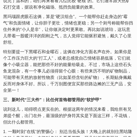
说完了温和的，咱们再来看看几位比较“硬核”的。它们通常跟天然矿
石打交道，据说有净化磁场、抵挡负能量的效果。
黑玛瑙跟虎眼石这俩，算是“硬汉组合”。一个能帮你赶走身边的“霉
气”和负面情绪，让你胆子更壮，情绪也更稳；另一个则号称能帮你挡
住外来的“小人是非”，让你做决定时更果敢。再比如说琥珀，这玩意
儿带着一股暖洋洋的阳刚之气，古人觉得它能驱邪避煞，戴久了心里
舒坦。
特别要提一下黑曜石和金曜石，这俩在净化方面名声在外。如果你是
个工作压力巨大的“打工人”，或者总感觉自己情绪容易低落，它们就
像个小吸尘器，能把那些不好的能量给吸走。不过，市场上这些石头
鱼龙混杂，有一个事儿必须得留个心眼：有些来历不明的矿物制品，
可能带有天然的放射性物质（比如某些含钍的矿物），长期贴身佩戴
反而对身体不好。所以，千万别图便宜买那些路边摊的三无产品，安
全第一！
三、新时代“三大件”：比任何首饰都管用的“软护甲”
说到这儿，咱得唠点更实在的。根据这两年的情况来看，我给所有兄
弟提个醒，出门在外，最顶级的护身符其实是下面这三样，不花钱，
但比什么都管用。
1. 一颗时刻“在线”的警惕心： 别总当低头族！大晚上的就别往黑咕隆