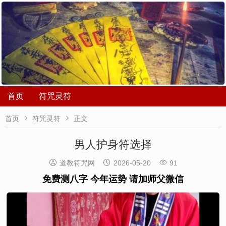
首页
符咒灵符


首页
符咒灵符
正文
男人护身符选择



道教符咒网
2026-05-20
91
免费测八字 今年运势 请加师父微信