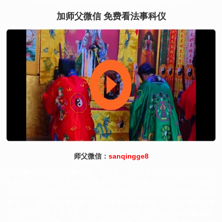
利健康平安 14 .和合符夫妻情感姻缘和合 15.定制符心有所想 专属定制
加师父微信 免费看法事科仪
师父微信：
sanqingge8
01.化解太岁法事——解太岁、谢太岁 02.升官晋职法事 ——官运
亨通提升政绩 03.文昌考试法事—— 开窍聪慧考试顺利 04.偿还阴
债法事—— 生债阴宅逢凶化吉 05.开财门补财库—— 增加财运助旺
事业 06.助种生基法事—— 病魔缠身增寿增运 07.催子受孕法事
—— 生子布阵子女满堂 08.开运转运法事—— 改运天命一帆风顺