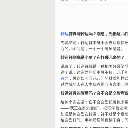
转运
符真能转运吗？别急，先把这几
先说结论：转运符本身不会自动帮你改
心的几个问题，一个一个掰扯清楚。
转运符到底是个啥？它打哪儿来的？
说白了，转运符就是一种把美好愿望"
远了说，这东西的历史可不短。几千
符咒
，再到如今五花八门的材质和样式
过六成的人在人生低谷期会考虑求一张
转运符真的管用吗？会不会是交智商
给你个实在话：它不会自己长腿跑来帮
——"我正在努力变好"。心理学管这
如说是你自己在转运，符不过是个启
给自己打气。半年后居然真翻了身，问