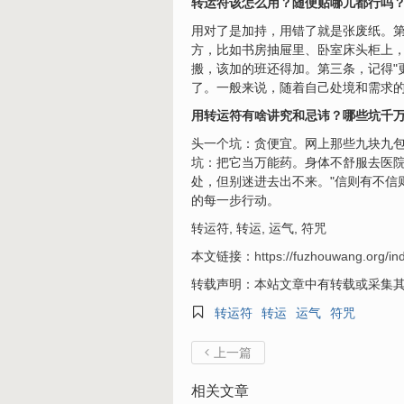
转运符该怎么用？随便贴哪儿都行吗
用对了是加持，用错了就是张废纸。
方，比如书房抽屉里、卧室床头柜上，
搬，该加的班还得加。第三条，记得"
了。一般来说，随着自己处境和需求
用转运符有啥讲究和忌讳？哪些坑千
头一个坑：贪便宜。网上那些九块九包
坑：把它当万能药。身体不舒服去医
处，但别迷进去出不来。"信则有不信
的每一步行动。
转运符, 转运, 运气, 符咒
本文链接：
https://fuzhouwang.org/in
转载声明：本站文章中有转载或采集其

​转运符
转运
运气
符咒
上一篇

相关文章