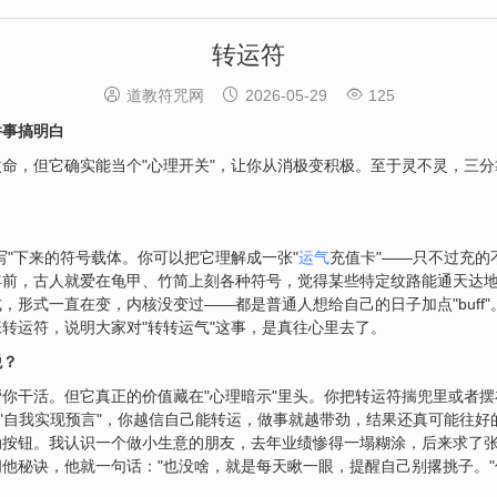
转运符



道教符咒网
2026-05-29
125
件事搞明白
命，但它确实能当个"心理开关"，让你从消极变积极。至于灵不灵，三
写"下来的符号载体。你可以把它理解成一张"
运气
充值卡"——只不过充的
年前，古人就爱在龟甲、竹简上刻各种符号，觉得某些特定纹路能通天达
，形式一直在变，内核没变过——都是普通人想给自己的日子加点"buff
转运符，说明大家对"转转运气"这事，是真往心里去了。
税？
你干活。但它真正的价值藏在"心理暗示"里头。你把转运符揣兜里或者
叫"自我实现预言"，你越信自己能转运，做事就越带劲，结果还真可能往
动按钮。我认识一个做小生意的朋友，去年业绩惨得一塌糊涂，后来求了
他秘诀，他就一句话："也没啥，就是每天瞅一眼，提醒自己别撂挑子。"