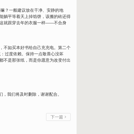
快嘛？一般建议放在干净、安静的地
就能躺平等着天上掉馅饼，该搬的砖还得
，这就跟穿去年的衣服一样——不合身
钱，不如买本好书给自己充充电。第二个
坑：过度依赖。保持一点敬畏心没坏
来都不是那张纸，而是你愿意为改变付出
我们，我们将及时删除，谢谢配合。
下一篇
