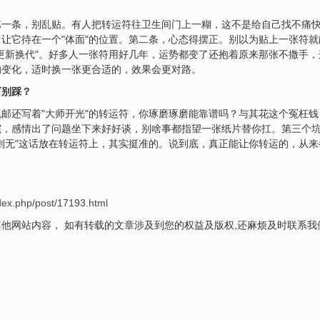
？
第一条，别乱贴。有人把转运符往卫生间门上一糊，这不是给自己找不痛
让它待在一个"体面"的位置。第二条，心态得摆正。别以为贴上一张符
更新换代"。好多人一张符用好几年，运势都变了还抱着原来那张不撒手
的变化，适时换一张更合适的，效果会更对路。
万别踩？
邮还写着"大师开光"的转运符，你琢磨琢磨能靠谱吗？与其花这个冤枉
院，感情出了问题坐下来好好谈，别啥事都指望一张纸片替你扛。第三个
则无"这话放在转运符上，其实挺准的。说到底，真正能让你转运的，从
dex.php/post/17193.html
他网站内容， 如有转载的文章涉及到您的权益及版权,还麻烦及时联系