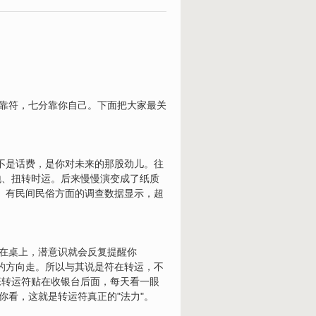
分靠符，七分靠你自己。下面把大家最关
不是话费，是你对未来的那股劲儿。往
地、扭转时运。后来慢慢演变成了纸质
"。有民间民俗方面的调查数据显示，超
摆在桌上，潜意识就会反复提醒你
好的方向走。所以与其说是符在转运，不
张转运符贴在收银台后面，每天看一眼
你看，这就是转运符真正的"法力"。