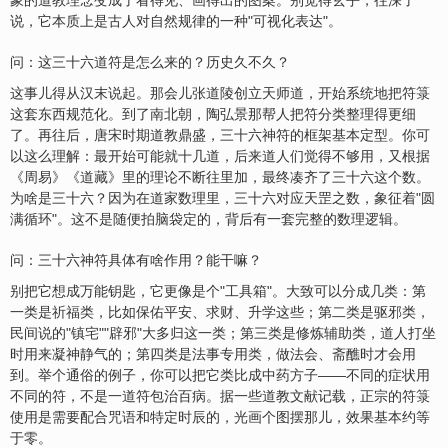
象的道教理念变成了看得见、画得出的图案。别觉得玄乎，往深了
说，它本质上是古人对自然规律的一种"可视化表达"。
问：这三十六道符是怎么来的？历史久不久？
这事儿得从汉末说起。那会儿张道陵创立天师道，开始系统地把符箓
这套东西规范化。到了南北朝，陶弘景那帮人把符分类整理得更细
了。再往后，唐宋时期道教鼎盛，三十六神符的框架基本定型。你可
以这么理解：最开始可能就十几道，后来道人们觉得不够用，又根据
《周易》《道藏》里的理论不断往里加，最终凑齐了三十六这个数。
为啥是三十六？因为在道家数理里，三十六对应天罡之数，象征着"圆
满循环"。这不是随便拍脑袋定的，背后有一套完整的数理逻辑。
问：三十六神符具体有啥作用？能干嘛？
别把它想成万能钥匙，它更像是个"工具箱"。大致可以分成几类：第
一类是祈福类，比如保佑平安、求财、升学这些；第二类是驱邪类，
民间说的"镇宅""辟邪"大多归这一类；第三类是修炼辅助类，道人打坐
时用来凝神静气的；第四类是法事专用类，做法会、斋醮时才会用
到。举个通俗的例子，你可以把它类比成中药方子——不同的症状用
不同的符，不是一道符包治百病。据一些道教文献记载，正宗的符箓
使用是需要配合咒语和特定时辰的，光画个图摆那儿，效果基本约等
于零。