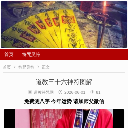
首页
符咒灵符


首页
符咒灵符
正文
道教三十六神符图解



道教符咒网
2026-06-01
81
免费测八字 今年运势 请加师父微信