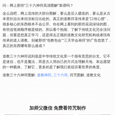
问：网上那些"三十六神符高清图解"靠谱吗？
这么说吧，网上流传的大部分图解，要么是后人臆造的，要么是从古
本里扒拉出来但没标注出处的。真正的道教符箓传承是"口传心授"，
很多核心的东西根本不会公开。你在网上看到的那些花花绿绿的图，
有些连笔画顺序都是错的。所以看个热闹、了解下传统文化完全没问
题，但要是想真正学习，还是得去正规的道教文化研究机构或者找有
传承的道人请教。别被那些"包教包会""三天学会画符"的广告忽悠了，
真正的东西哪有那么速成？
道教三十六神符说到底是中华传统文化里一个很有意思的分支。它不
是迷信，也不是魔法，而是古人用自己的方式去理解天地、表达愿望
的一种载体。了解它，更多的是了解我们老祖宗看世界的角度。
道教三十六神符图解:
道教神符
,
三十六符
, 符咒图解, 道教文化
寻找符咒,灵符,符咒网,道教符咒网,灵符网站,灵符网官网,购买符咒请灵符,这里有各种手绘开光符
咒:财运符,财运符咒,财运亨通符咒,五路财神符咒,太岁符咒,化太岁符咒,回心转意符咒,护身符咒,文
昌符咒,学业灵符符,开运符咒,转运灵符,桃花符,月老姻缘符咒,偏财符,五鬼运财符咒,化小人符咒,事
业符咒,升官符咒,去病符咒,去疾符咒,健康符咒,平安符咒,夫妻和合符,情感和合符咒。
加师父微信 免费看符咒制作