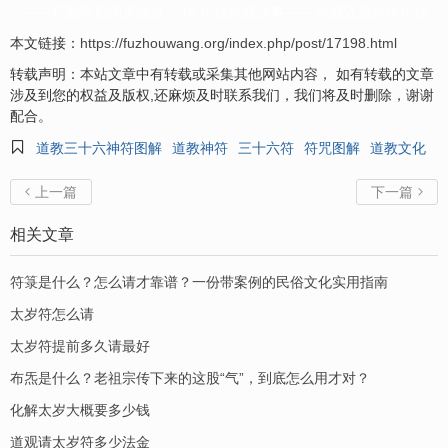
—— 打胎坠胎消灾除难 16.祈福许愿法事—— 许愿还愿祈求祈福
本文链接：
https://fuzhouwang.org/index.php/post/17198.html
转载声明：本站文章中有转载或采集其他网站内容， 如有转载的文章
涉及到您的权益及版权,还麻烦及时联系我们，我们将及时删除，谢谢
配合。

道教三十六神符图解
道教神符
三十六符
符咒图解
道教文化
上一篇
下一篇


相关文章
符箓是什么？怎么请才靠谱？一份带案例的民俗文化实用指南
太岁符怎么请
太岁符提前多久请最好
布炁是什么？老祖宗传下来的这股“气”，到底怎么用才对？
化解太岁大概要多少钱
道观请太岁符多少法金