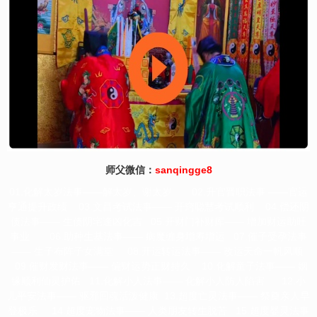
师父微信：
sanqingge8
01.化解太岁法事——解太岁、谢太岁 02.升官晋职法事 ——官运
亨通提升政绩 03.文昌考试法事—— 开窍聪慧考试顺利 04.偿还阴
债法事—— 生债阴宅逢凶化吉 05.开财门补财库—— 增加财运助旺
事业 06.助种生基法事—— 病魔缠身增寿增运 07.催子受孕法事
—— 生子布阵子女满堂 08.开运转运法事—— 改运天命一帆风顺
09.催财发财法事—— 偏财运势正财持久 10.化解童子法事—— 姻
缘顺利仙灵护佑 11.化解小人法事—— 化解小人防人陷害 12.小
儿平安法事—— 驱邪回魂活泼健康 13.超度亡灵法事—— 祭奠亲人早
登极乐 14.超度宠物法事—— 人类朋友转生脱苦 15.超度婴灵法事