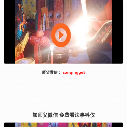
师父微信：
sanqingge8
01.财运符增财运补财库开运 02.太岁符化解不利顺利度过 03. 回心符挽回感情增缘复合 04.
护身符辟邪镇宅转运护身 05. 学业符 魁星点斗文昌帝君 06. 开运符开运转运驱除霉运 07. 桃花
符桃花早到月老姻缘 08. 偏财符五鬼运财偏财运势 09 .小人符化解小人是非口舌 10 .事业符事
业有成无往不利 11. 去疾符药王化疾祛病消愈 12. 健康符身心健康得偿所愿 13. 平安符诸事顺
利健康平安 14 .和合符夫妻情感姻缘和合 15.定制符心有所想 专属定制
加师父微信 免费看法事科仪