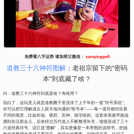
免费看八字运势 请加师父微信：
sanqingge8
道教三十六神符图解
：老祖宗留下的"密码
本"到底藏了啥？
问：道教三十六神符到底是啥？有啥用？
说白了，这玩意儿就是道教圈子里流传了上千年的一套"符号系统"。
你可以把它理解成古人跟天地沟通的"暗号本"——每一道符都对应着
不同的寓意，比如祈福、驱邪、安神、镇宅啥的。这套体系最早能追
溯到东汉那会儿，后来经过历代道人不断整理补充，慢慢形成了三十
六道经典符号。说它是"图解"，其实更像是一本带图的说明书，把抽