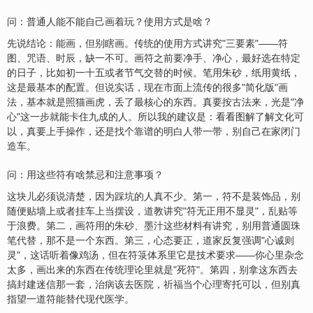
问：普通人能不能自己画着玩？使用方式是啥？
先说结论：能画，但别瞎画。传统的使用方式讲究"三要素"——符
图、咒语、时辰，缺一不可。画符之前要净手、净心，最好选在特定
的日子，比如初一十五或者节气交替的时候。笔用朱砂，纸用黄纸，
这是最基本的配置。但说实话，现在市面上流传的很多"简化版"画
法，基本就是照猫画虎，丢了最核心的东西。真要按古法来，光是"净
心"这一步就能卡住九成的人。所以我的建议是：看看图解了解文化可
以，真要上手操作，还是找个靠谱的明白人带一带，别自己在家闭门
造车。
问：用这些符有啥禁忌和注意事项？
这块儿必须说清楚，因为踩坑的人真不少。第一，符不是装饰品，别
随便贴墙上或者挂车上当摆设，道教讲究"符无正用不显灵"，乱贴等
于浪费。第二，画符用的朱砂、墨汁这些材料有讲究，别用普通圆珠
笔代替，那不是一个东西。第三，心态要正，道家反复强调"心诚则
灵"，这话听着像鸡汤，但在符箓体系里它是技术要求——你心里杂念
太多，画出来的东西在传统理论里就是"死符"。第四，别拿这东西去
搞封建迷信那一套，治病该去医院，祈福当个心理寄托可以，但别真
指望一道符能替代现代医学。