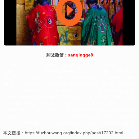
师父微信：
sanqingge8
01.化解太岁法事——解太岁、谢太岁 02.升官晋职法事 ——官运
亨通提升政绩 03.文昌考试法事—— 开窍聪慧考试顺利 04.偿还阴
债法事—— 生债阴宅逢凶化吉 05.开财门补财库—— 增加财运助旺
事业 06.助种生基法事—— 病魔缠身增寿增运 07.催子受孕法事
—— 生子布阵子女满堂 08.开运转运法事—— 改运天命一帆风顺
09.催财发财法事—— 偏财运势正财持久 10.化解童子法事—— 姻
缘顺利仙灵护佑 11.化解小人法事—— 化解小人防人陷害 12.小
儿平安法事—— 驱邪回魂活泼健康 13.超度亡灵法事—— 祭奠亲人早
登极乐 14.超度宠物法事—— 人类朋友转生脱苦 15.超度婴灵法事
—— 打胎坠胎消灾除难 16.祈福许愿法事—— 许愿还愿祈求祈福
本文链接：
https://fuzhouwang.org/index.php/post/17202.html