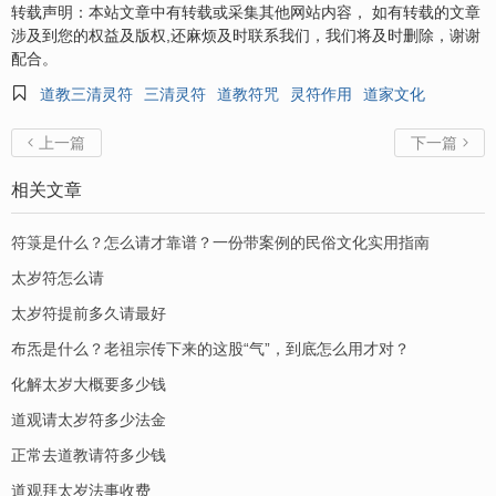
转载声明：本站文章中有转载或采集其他网站内容， 如有转载的文章
涉及到您的权益及版权,还麻烦及时联系我们，我们将及时删除，谢谢
配合。

道教三清灵符
三清灵符
道教符咒
灵符作用
道家文化
上一篇
下一篇


相关文章
符箓是什么？怎么请才靠谱？一份带案例的民俗文化实用指南
太岁符怎么请
太岁符提前多久请最好
布炁是什么？老祖宗传下来的这股“气”，到底怎么用才对？
化解太岁大概要多少钱
道观请太岁符多少法金
正常去道教请符多少钱
道观拜太岁法事收费