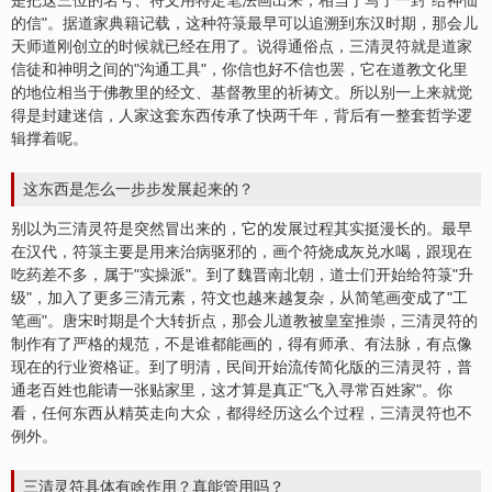
是把这三位的名号、符文用特定笔法画出来，相当于写了一封"给神仙
的信"。据道家典籍记载，这种符箓最早可以追溯到东汉时期，那会儿
天师道刚创立的时候就已经在用了。说得通俗点，三清灵符就是道家
信徒和神明之间的"沟通工具"，你信也好不信也罢，它在道教文化里
的地位相当于佛教里的经文、基督教里的祈祷文。所以别一上来就觉
得是封建迷信，人家这套东西传承了快两千年，背后有一整套哲学逻
辑撑着呢。
这东西是怎么一步步发展起来的？
别以为三清灵符是突然冒出来的，它的发展过程其实挺漫长的。最早
在汉代，符箓主要是用来治病驱邪的，画个符烧成灰兑水喝，跟现在
吃药差不多，属于"实操派"。到了魏晋南北朝，道士们开始给符箓"升
级"，加入了更多三清元素，符文也越来越复杂，从简笔画变成了"工
笔画"。唐宋时期是个大转折点，那会儿道教被皇室推崇，三清灵符的
制作有了严格的规范，不是谁都能画的，得有师承、有法脉，有点像
现在的行业资格证。到了明清，民间开始流传简化版的三清灵符，普
通老百姓也能请一张贴家里，这才算是真正"飞入寻常百姓家"。你
看，任何东西从精英走向大众，都得经历这么个过程，三清灵符也不
例外。
三清灵符具体有啥作用？真能管用吗？