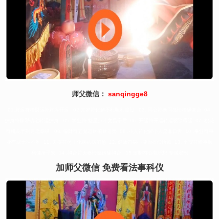
师父微信：
sanqingge8
01.财运符增财运补财库开运 02.太岁符化解不利顺利度过 03. 回心符挽回感情增缘复合 04.
护身符辟邪镇宅转运护身 05. 学业符 魁星点斗文昌帝君 06. 开运符开运转运驱除霉运 07. 桃花
符桃花早到月老姻缘 08. 偏财符五鬼运财偏财运势 09 .小人符化解小人是非口舌 10 .事业符事
业有成无往不利 11. 去疾符药王化疾祛病消愈 12. 健康符身心健康得偿所愿 13. 平安符诸事顺
利健康平安 14 .和合符夫妻情感姻缘和合 15.定制符心有所想 专属定制
加师父微信 免费看法事科仪