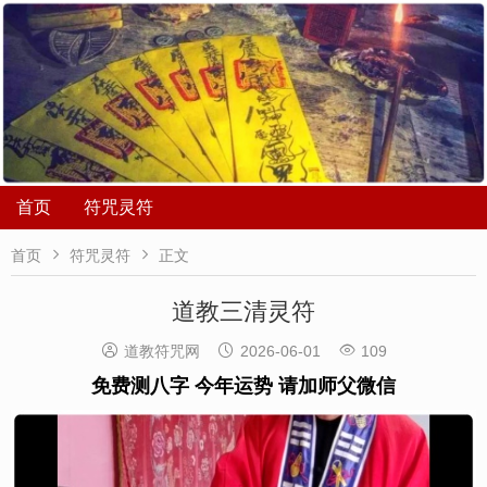
首页
符咒灵符


首页
符咒灵符
正文
道教三清灵符



道教符咒网
2026-06-01
109
免费测八字 今年运势 请加师父微信