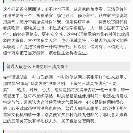
这个问题得分两面说，咱不吹也不黑。从道家的角度看，三清灵符的
作用主要有三个：祈福消灾、镇宅辟邪、修身养性。贴在家里据说能
挡煞气，随身带着据说能保平安。但咱得讲科学——你要说它能代替
看病吃药，那纯属扯淡。不过从心理学角度讲，人一旦心里有了"护身
符"，确实会更踏实、更有安全感，这种心理暗示的力量有时候比你想
象的大得多。古代很多文人雅士也会佩戴灵符，不是因为真信它能呼
风唤雨，而是把它当作一种精神寄托。所以说，信则有，不信则无，
但千万别把它当万能药，该看医生还得看医生。
普通人该怎么正确使用三清灵符？
先把话说明白：别自己瞎画，也别随便从网上买张图打印出来就用，
那跟拿A4纸写"我要发财"没啥区别。正宗的三清灵符讲究"三要
素"——笔法、时辰、心法。笔法是指符文得按古法一笔一画来，错一
笔就废了，这可不是练字帖；时辰是指最佳使用时间一般选在清晨或
特定节气，道家认为这时候天地之气最纯净；心法是指使用时得心
诚，心不诚你画得再漂亮也白搭。普通人如果真想用，建议找正规的
道家文化机构请一张，别贪便宜买那种九块九包邮的，那玩意儿跟真
正的三清灵符没有半毛钱关系，买了也是交智商税。