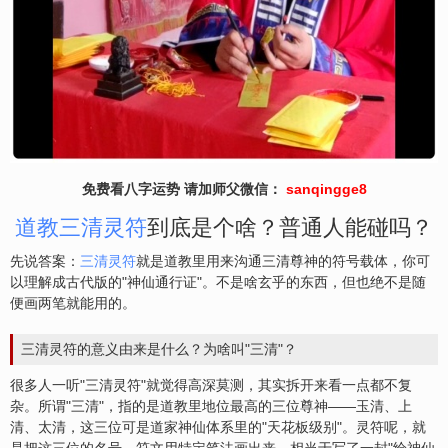
免费看八字运势 请加师父微信：
sanqingge8
道教三清灵符
到底是个啥？普通人能碰吗？
先说答案：
三清灵符
就是道教里用来沟通三清尊神的符号载体，你可
以理解成古代版的"神仙通行证"。不是啥玄乎的东西，但也绝不是随
便画两笔就能用的。
三清灵符的意义由来是什么？为啥叫"三清"？
很多人一听"三清灵符"就觉得高深莫测，其实拆开来看一点都不复
杂。所谓"三清"，指的是道教里地位最高的三位尊神——玉清、上
清、太清，这三位可是道家神仙体系里的"天花板级别"。灵符呢，就