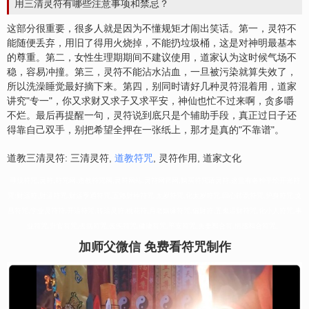
用三清灵符有哪些注意事项和禁忌？
这部分很重要，很多人就是因为不懂规矩才闹出笑话。第一，灵符不
能随便丢弃，用旧了得用火烧掉，不能扔垃圾桶，这是对神明最基本
的尊重。第二，女性生理期期间不建议使用，道家认为这时候气场不
稳，容易冲撞。第三，灵符不能沾水沾血，一旦被污染就算失效了，
所以洗澡睡觉最好摘下来。第四，别同时请好几种灵符混着用，道家
讲究"专一"，你又求财又求子又求平安，神仙也忙不过来啊，贪多嚼
不烂。最后再提醒一句，灵符说到底只是个辅助手段，真正过日子还
得靠自己双手，别把希望全押在一张纸上，那才是真的"不靠谱"。
道教三清灵符: 三清灵符,
道教符咒
, 灵符作用, 道家文化
寻找符咒,灵符,符咒网,道教符咒网,灵符网站,灵符网官网,购买符咒请灵符,这里有各种手绘开光符
咒:财运符,财运符咒,财运亨通符咒,五路财神符咒,太岁符咒,化太岁符咒,回心转意符咒,护身符咒,文
昌符咒,学业灵符符,开运符咒,转运灵符,桃花符,月老姻缘符咒,偏财符,五鬼运财符咒,化小人符咒,事
业符咒,升官符咒,去病符咒,去疾符咒,健康符咒,平安符咒,夫妻和合符,情感和合符咒。
加师父微信 免费看符咒制作