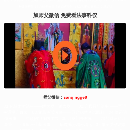
业有成无往不利 11. 去疾符药王化疾祛病消愈 12. 健康符身心健康得偿所愿 13. 平安符诸事顺
利健康平安 14 .和合符夫妻情感姻缘和合 15.定制符心有所想 专属定制
加师父微信 免费看法事科仪
师父微信：
sanqingge8
01.化解太岁法事——解太岁、谢太岁 02.升官晋职法事 ——官运
亨通提升政绩 03.文昌考试法事—— 开窍聪慧考试顺利 04.偿还阴
债法事—— 生债阴宅逢凶化吉 05.开财门补财库—— 增加财运助旺
事业 06.助种生基法事—— 病魔缠身增寿增运 07.催子受孕法事