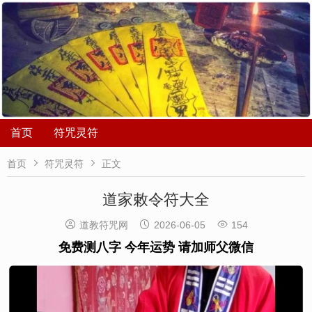
首页
符咒灵符


首页
符咒灵符
正文
道家敕令符大全



道教符咒网
2026-06-05
154
免费测八字 今年运势 请加师父微信