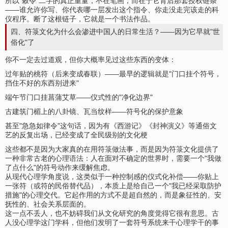
所以"敕令"二字的真正重量，不在笔画，而在于它背后那套授权链条
——谁允许你写、你代表哪一层发出这个指令、你走没走完该走的科
仪程序。断了这根链子，它就是一个书法作品。
四、符箓文化为什么会渗进中国人的日常生活？——因为它早就"世
俗化"了
你不一定去过道观，但你大概率见过这些东西的变体：
过年贴的桃符（后来变成春联）——最早的逻辑就是"门口挂个符号，
挡住不好的东西别进来"
端午节门口挂菖蒲艾草——仪式性的"净化边界"
古建筑门楣上的八卦镜、瓦当纹样——符号化的保护意象
甚至"急急如律令"这句话，因为有《西游记》《封神演义》等通俗文
艺的反复出场，已经变成了全民级别的文化梗
这些都不是因为大家真的在用符箓做法事，而是因为符箓文化提供了
一种非常古老的心理语法：人在面对不确定的世界时，需要一个"我做
了点什么"的符号动作来缓解焦虑。
从现代心理学角度说，这类似于一种控制感的仪式化补偿——你贴上
一张符（或符的民俗替代品），本质上是给自己一个"我已经采取防护
措施"的心理交代。它起作用的方式不是超自然的，而是象征性的、安
抚性的、社会关系层面的。
这一点不丢人，也不妨碍我们从文化研究的角度觉得它很有意思。古
人没心理学这门学科，但他们发明了一套符号系统来干心理学干的事