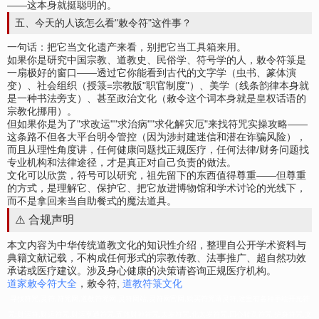
——这本身就挺聪明的。
五、今天的人该怎么看"敕令符"这件事？
一句话：把它当文化遗产来看，别把它当工具箱来用。
如果你是研究中国宗教、道教史、民俗学、符号学的人，敕令符箓是
一扇极好的窗口——透过它你能看到古代的文字学（虫书、篆体演
变）、社会组织（授箓=宗教版"职官制度"）、美学（线条韵律本身就
是一种书法旁支）、甚至政治文化（敕令这个词本身就是皇权话语的
宗教化挪用）。
但如果你是为了"求改运""求治病""求化解灾厄"来找符咒实操攻略——
这条路不但各大平台明令管控（因为涉封建迷信和潜在诈骗风险），
而且从理性角度讲，任何健康问题找正规医疗，任何法律/财务问题找
专业机构和法律途径，才是真正对自己负责的做法。
文化可以欣赏，符号可以研究，祖先留下的东西值得尊重——但尊重
的方式，是理解它、保护它、把它放进博物馆和学术讨论的光线下，
而不是拿回来当自助餐式的魔法道具。
⚠️ 合规声明
本文内容为中华传统道教文化的知识性介绍，整理自公开学术资料与
典籍文献记载，不构成任何形式的宗教传教、法事推广、超自然功效
承诺或医疗建议。涉及身心健康的决策请咨询正规医疗机构。
道家敕令符大全
，敕令符,
道教符箓文化
寻找符咒,灵符,符咒网,道教符咒网,灵符网站,灵符网官网,购买符咒请灵符,这里有各种手绘开光符
咒:财运符,财运符咒,财运亨通符咒,五路财神符咒,太岁符咒,化太岁符咒,回心转意符咒,护身符咒,文