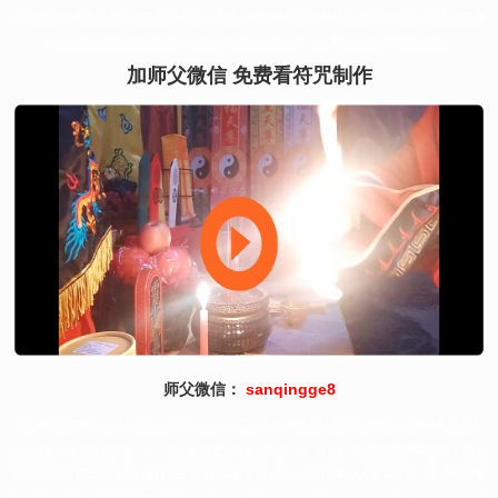
昌符咒,学业灵符符,开运符咒,转运灵符,桃花符,月老姻缘符咒,偏财符,五鬼运财符咒,化小人符咒,事
业符咒,升官符咒,去病符咒,去疾符咒,健康符咒,平安符咒,夫妻和合符,情感和合符咒。
加师父微信 免费看符咒制作
师父微信：
sanqingge8
01.财运符增财运补财库开运 02.太岁符化解不利顺利度过 03. 回心符挽回感情增缘复合 04.
护身符辟邪镇宅转运护身 05. 学业符 魁星点斗文昌帝君 06. 开运符开运转运驱除霉运 07. 桃花
符桃花早到月老姻缘 08. 偏财符五鬼运财偏财运势 09 .小人符化解小人是非口舌 10 .事业符事