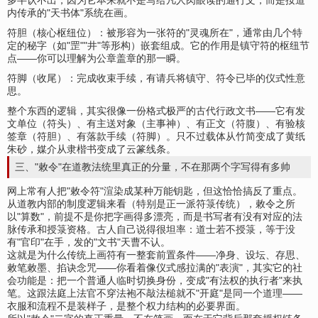
多半认不出，因为它本来就不是写给凡人肉眼读的通行文，而是按道
内传承的"天书体"系统在画。
符胆（核心枢纽位）：被形容为一张符的"灵魂所在"，通常由几个特
定的秘字（如"罡""井"等形构）嵌套组成。它的作用是镇守符的枢纽节
点——你可以理解为公章盖章的那一瞬。
符脚（收尾）：完成收束手续，有请兵将镇守、符令已毕的仪式性意
思。
整个东西的逻辑，其实很像一份格式极严的古代行政文书——它有发
文单位（符头）、有主送对象（主事神）、有正文（符腹）、有验核
签章（符胆）、有落款手续（符脚）。只不过载体从竹简变成了黄纸
朱砂，媒介从隶楷书变成了云篆线条。
三、"敕令"在道教法统里真正的分量，不在那两个字写得有多帅
网上常有人把"敕令符"渲染成某种万能钥匙，但这恰恰搞反了重点。
从道教内部的制度逻辑来看（特别是正一派符箓传统），敕令之所
以"算数"，前提不是你把字画得多漂亮，而是书写者有没有对应的法
脉传承和授箓资格。古人自己说得很坦率：道士若不授箓，等于没
有"官印"在手，发的"文书"天曹不认。
这就是为什么传统上画符有一整套前置条件——净身、设坛、存思、
敕笔敕墨、掐诀念咒——你看着像仪式感拉满的"表演"，其实它的社
会功能是：把一个普通人临时切换身份，变成"有法权的执行者"来执
笔。这跟法庭上法官不穿法袍不敲法槌就不"开庭"是同一个道理——
衣服和流程不是装样子，是整个权力结构的必要界面。