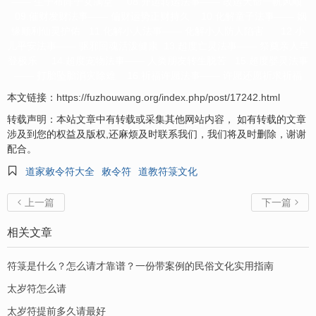
—— 生子布阵子女满堂 08.开运转运法事—— 改运天命一帆风顺
09.催财发财法事—— 偏财运势正财持久 10.化解童子法事—— 姻
缘顺利仙灵护佑 11.化解小人法事—— 化解小人防人陷害 12.小
儿平安法事—— 驱邪回魂活泼健康 13.超度亡灵法事—— 祭奠亲人早
登极乐 14.超度宠物法事—— 人类朋友转生脱苦 15.超度婴灵法事
—— 打胎坠胎消灾除难 16.祈福许愿法事—— 许愿还愿祈求祈福
本文链接：
https://fuzhouwang.org/index.php/post/17242.html
转载声明：本站文章中有转载或采集其他网站内容， 如有转载的文章
涉及到您的权益及版权,还麻烦及时联系我们，我们将及时删除，谢谢
配合。

道家敕令符大全
敕令符
道教符箓文化
上一篇
下一篇


相关文章
符箓是什么？怎么请才靠谱？一份带案例的民俗文化实用指南
太岁符怎么请
太岁符提前多久请最好