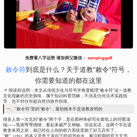
免费看八字运势 请加师父微信：
sanqingge8
敕令符
到底是什么？关于道教"敕令"符号，
你需要知道的都在这里
📌 阅读前说明：本文从传统文化与符号学角度梳理"敕令符"这一道教
文化现象的历史脉络，属于知识科普范畴，不涉及任何法术实践指
导，也不对任何超自然功效作担保。
一、"敕令符"里的"敕令"，最初根本不是道教发明的
很多人第一次见到"敕令"两个字，是在那种朱砂写在黄纸上的符图顶
端——笔画弯弯绕绕，看起来威严又神秘。但说实话，这两个字在道
教拿来用之前，就已经在人间的权力系统里跑了好几百年了。
"敕"（chì）的本义是帝王亲自下的诏书命令，秦汉时期的官方文书