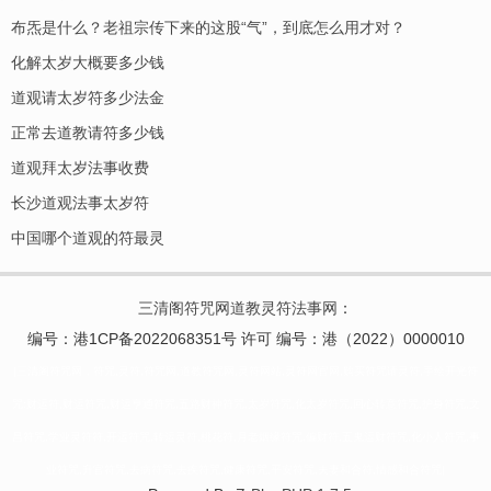
布炁是什么？老祖宗传下来的这股“气”，到底怎么用才对？
化解太岁大概要多少钱
道观请太岁符多少法金
正常去道教请符多少钱
道观拜太岁法事收费
长沙道观法事太岁符
中国哪个道观的符最灵
三清阁符咒网道教灵符法事网
：
编号：港1CP备2022068351号 许可 编号：港（2022）0000010
|三清阁符咒网，符咒,灵符,符咒网,道教符咒网,灵符网站,灵符网官网,购买符咒请灵符,手绘开光符
咒:财运符,财运符咒,财运亨通符咒,五路财神符咒,太岁符咒,化太岁符咒,回心转意符咒,护身符咒,文
昌符咒,学业灵符符,开运符咒,转运灵符,桃花符,月老姻缘符咒,偏财符,五鬼运财符咒,化小人符咒,事
业符咒,升官符咒,去病符咒,去疾符咒,健康符咒,平安符咒,夫妻和合符,情感和合符咒|