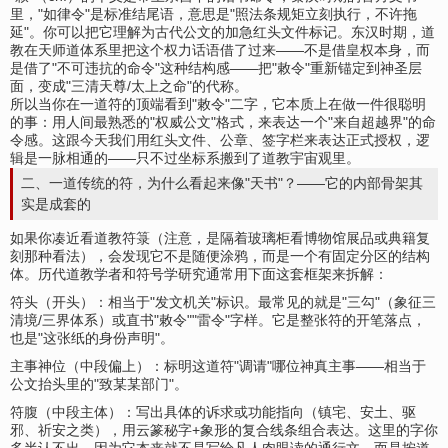
里，"如律令"是标准结尾语，意思是"照法条规矩立刻执行，不许拖
延"。你可以把它理解为古代公文的加急红头文件标记。东汉时期，道
教在天师道体系里把这个权力话语借了过来——不是借皇权本身，而
是借了"不可违抗的命令"这种结构感——把"敕令"重新锚定到神圣层
面，变成"三清天尊/太上之命"的代称。
所以当你在一道符的顶端看到"敕令"二字，它本质上在做一件很聪明
的事：用人间最熟悉的"权威公文"格式，来表达一个"来自超越界"的命
令感。这跟今天我们用红头文件、公章、签字栏来表达正式授权，逻
辑是一脉相通的——只不过坐标系搬到了道教宇宙观里。
二、一道传统的符，为什么看起来像"天书"？——它的内部骨架其
实是成套的
如果你凑近看道教符箓（注意，是隔着玻璃柜看博物馆展品或典籍复
刻那种看法），会发现它不是随便涂鸦，而是一个有固定分区的结构
体。历代道教学者和符号学研究通常用下面这套框架来拆解：
符头（开头）：相当于"发文机关"标识。最常见的就是"三勾"（象征三
清境/三界体系）或直书"敕令""雷令"字样。它是整张符的开笔落点，
也是"这张纸的身份声明"。
主事神位（中段偏上）：标明这道符"调请"哪位神真主事——相当于
公文抬头里的"致某某部门"。
符腹（中段主体）：写出具体的诉求或功能指向（镇宅、安土、驱
邪、祈安之类），用云篆秘字+象形的复合线条组合表达。这里的字你