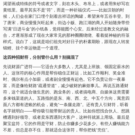
渴望画成特殊的符号或者文字，刻在木头、布帛上，或者用朱砂写在
黄纸里。最早其实不是“符”，而是一种祈福仪式——比如汉朝的时
候，人们会在家门口埋个刻着吉祥话的陶罐，希望来年五谷丰登。到
了唐宋，商业慢慢兴旺起来，街边小贩、跑江湖的商人开始随身带些
写满“日进斗金”的小纸条，觉得能图个心安。后来经过道教文化的融
合，才逐渐形成了现在大家常见的那种圈圈绕绕、看着挺神秘的符箓
样式。说白了，这就是咱们祖先对好日子的朴素期盼，跟现在人转发
锦鲤、挂个幸运物是一个道理。
这四种招财符，分别管什么用？别搞混了
先说财源广进符——它适合大多数人，尤其是上班族、领固定薪水的
人。这张符的核心作用是帮你稳住正财运，比如工作顺利、奖金准
时、偶尔有点小加薪，或者副业慢慢有起色。它不负责让你一夜暴
富，而是像给财路“疏通管道”，减少破财的麻烦事儿。再说五路通财
符，这个就适合做生意的、跑业务的，或者搞电商、自媒体这类需要
多来钱渠道的人。五路指的是东、南、西、北、中五个方向，寓意四
面八方都有进账的机会，避免“一条腿走路”。还有贵人引财符，听着
名字就明白——帮你吸引能带财运的贵人。比如你想找合伙人、想跳
槽遇到好领导、或者卖东西遇到大客户，这种符就派上用场。最后是
聚宝盆符，它的作用是守财，防止你赚多少花多少。有些人赚钱能力
不差，但总是存不住，那就适合这张符，帮你把钱“兜住”。