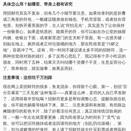
具体怎么用？贴哪里、带身上都有讲究
用招财符其实不复杂，但有几个小细节要注意。如果你拿到的是折叠
成三角形的符包，一般建议随身放在钱包、手机壳背面，或者挂在背
包里。别拆开看里面的字，古人说“符怕见光”，其实是为了让你保持
一份敬畏心。如果是纸质的、能展开的符，你可以贴在办公室的抽屉
内侧、收银台下面，或者家里进门的玄关柜子里面。有一点很关键：
别贴在地上、厕所或者正对垃圾桶的地方，那在民俗里是“污秽之
地”，容易冲了气。还有，同一时间不建议请太多不同的招财符，选一
两种你觉得对路的就行，多了反而心思乱了。我记得有个开小吃店的
朋友，同时用了五种，结果天天纠结哪个灵哪个不灵，生意反而分心
了。简单相信，踏实做事，效果反而好。
注意事项：这些坑千万别踩
现在网上卖招财符的很多，鱼龙混杂，你得留个心眼。第一，别信“百
分百暴富”“三天见效”这种鬼话——真要这么神，卖符的人自己早发财
了，还用得着辛苦吆喝？招财符更多是帮你调整心态、提醒你抓住机
会，你不能光躺着等钱掉下来。第二，注意来源和有效期。有些路边
摊随便印的彩色卡片，除了好看没任何意义；真正按传统仪轨画的
符，一般一年左右就需要更换，因为民俗里认为时间长了“灵气”会
散。你可以把旧符烧掉或者送回请符的地方（别乱扔垃圾桶）。第
三，别当成赌博的护身符。有人请了招财符就去狂买彩票或者押高利