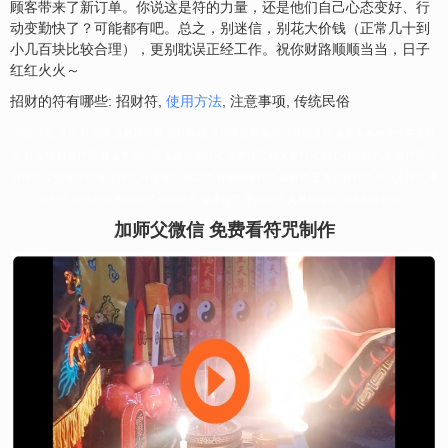
顾客带来了新订单。你说这是符的力量，还是他们自己心态变好、行
动变勤快了？可能都有吧。总之，别迷信，别花大价钱（正常几十到
小几百块比较合理），更别耽误正经工作。祝你财路顺顺当当，日子
红红火火～
招财的符有哪些: 招财符,
使用方法
, 注意事项, 传统民俗
寻找符咒,灵符,符咒网,道教符咒网,灵符网站,灵符网官网,购买符咒请灵符,这里有各种手绘开光符
咒:财运符,财运符咒,财运亨通符咒,五路财神符咒,太岁符咒,化太岁符咒,回心转意符咒,护身符咒,文
昌符咒,学业灵符符,开运符咒,转运灵符,桃花符,月老姻缘符咒,偏财符,五鬼运财符咒,化小人符咒,事
业符咒,升官符咒,去病符咒,去疾符咒,健康符咒,平安符咒,夫妻和合符,情感和合符咒。
加师父微信 免费看符咒制作