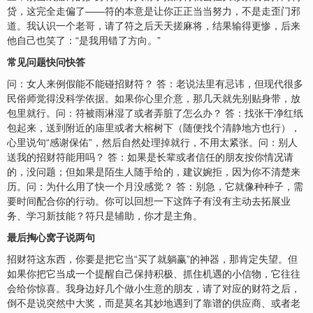
贷，这完全走偏了——符的本意是让你正正当当努力，不是走歪门邪
道。我认识一个老哥，请了符之后天天搓麻将，结果输得更惨，后来
他自己也笑了：“是我用错了方向。”
常见问题快问快答
问：女人来例假能不能碰招财符？ 答：老说法里有忌讳，但现代很多
民俗师觉得没科学依据。如果你心里介意，那几天就先别贴身带，放
包里就行。问：符被雨淋湿了或者弄脏了怎么办？ 答：找张干净红纸
包起来，送到附近的庙里或者大榕树下（随便找个清静地方也行），
心里说句“感谢保佑”，然后自然处理掉就行，不用太紧张。问：别人
送我的招财符能用吗？ 答：如果是长辈或者信任的朋友按你情况请
的，没问题；但如果是陌生人随手给的，建议婉拒，因为你不清楚来
历。问：为什么用了快一个月没感觉？ 答：别急，它就像种种子，需
要时间配合你的行动。你可以回想一下这阵子有没有主动去拓展业
务、学习新技能？符只是辅助，你才是主角。
最后掏心窝子说两句
招财符这东西，你要是把它当“买了就躺赢”的神器，那肯定失望。但
如果你把它当成一个提醒自己保持积极、抓住机遇的小信物，它往往
会给你惊喜。我身边好几个做小生意的朋友，请了对应的财符之后，
倒不是说突然中大奖，而是莫名其妙地遇到了靠谱的供应商、或者老