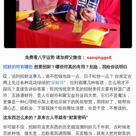
免费看八字运势 请加师父微信：
sanqingge8
招财的符有哪些
想要招财？哪些符真的有用？别急，我给你说明白
哎，说到招财这事儿，谁不想钱包鼓一点、日子松快一点？ 你肯定在
网上见过各种花花绿绿的“
招财符
”，但到底哪几种靠谱，怎么用才不
踩坑？直接告诉你答案：民间传统里常见的招财类符主要有财源广进
符、五路通财符、贵人引财符和聚宝盆符这四大类。它们不是魔法，
更像是一种心理暗示加上老祖宗留下的民俗智慧，用得好了，能帮你
调心态、抓机会。下面我挨个给你掰扯清楚，全是干货，不整虚的。
这东西怎么来的？原来古人早就有“财富密码”
你可能不信，招财符这类东西的历史能追溯到好几千年前。古时候老
百姓种地、做生意，总盼着风调雨顺、买卖顺当，就有人把对财富的