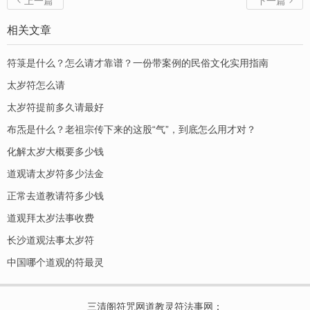
上一篇
下一篇


相关文章
符箓是什么？怎么请才靠谱？一份带案例的民俗文化实用指南
太岁符怎么请
太岁符提前多久请最好
布炁是什么？老祖宗传下来的这股“气”，到底怎么用才对？
化解太岁大概要多少钱
道观请太岁符多少法金
正常去道教请符多少钱
道观拜太岁法事收费
长沙道观法事太岁符
中国哪个道观的符最灵
三清阁符咒网道教灵符法事网
：