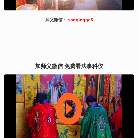
师父微信：
sanqingge8
01.财运符增财运补财库开运 02.太岁符化解不利顺利度过 03. 回心符挽回感情增缘复合 04.
护身符辟邪镇宅转运护身 05. 学业符 魁星点斗文昌帝君 06. 开运符开运转运驱除霉运 07. 桃花
符桃花早到月老姻缘 08. 偏财符五鬼运财偏财运势 09 .小人符化解小人是非口舌 10 .事业符事
业有成无往不利 11. 去疾符药王化疾祛病消愈 12. 健康符身心健康得偿所愿 13. 平安符诸事顺
利健康平安 14 .和合符夫妻情感姻缘和合 15.定制符心有所想 专属定制
加师父微信 免费看法事科仪