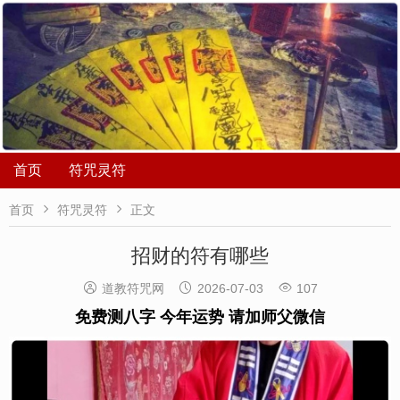
首页
符咒灵符


首页
符咒灵符
正文
招财的符有哪些



道教符咒网
2026-07-03
107
免费测八字 今年运势 请加师父微信