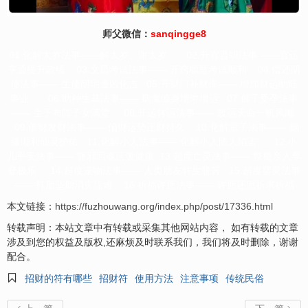
师父微信：
sanqingge8
01.化解太岁法事——解太岁、谢太岁 02.升官晋职法事 ——官运
亨通提升政绩 03.文昌考试法事—— 开窍聪慧考试顺利 04.偿还阴
债法事—— 生债阴宅逢凶化吉 05.开财门补财库—— 增加财运助旺
事业 06.助种生基法事—— 病魔缠身增寿增运 07.催子受孕法事
—— 生子布阵子女满堂 08.开运转运法事—— 改运天命一帆风顺
09.催财发财法事—— 偏财运势正财持久 10.化解童子法事—— 姻
缘顺利仙灵护佑 11.化解小人法事—— 化解小人防人陷害 12.小
儿平安法事—— 驱邪回魂活泼健康 13.超度亡灵法事—— 祭奠亲人早
登极乐 14.超度宠物法事—— 人类朋友转生脱苦 15.超度婴灵法事
—— 打胎坠胎消灾除难 16.祈福许愿法事—— 许愿还愿祈求祈福
本文链接：
https://fuzhouwang.org/index.php/post/17336.html
转载声明：本站文章中有转载或采集其他网站内容， 如有转载的文章
涉及到您的权益及版权,还麻烦及时联系我们，我们将及时删除，谢谢
配合。

招财的符有哪些
招财符
使用方法
注意事项
传统民俗