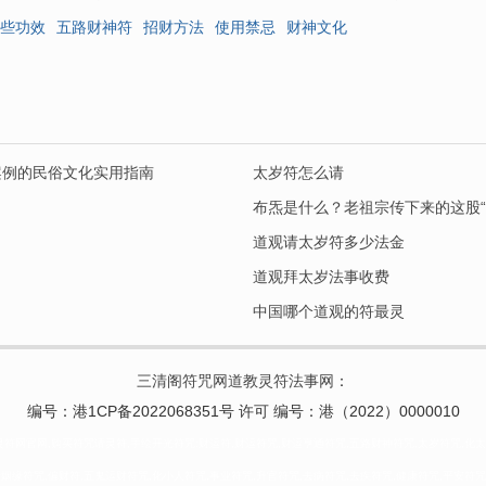
些功效
五路财神符
招财方法
使用禁忌
财神文化
案例的民俗文化实用指南
太岁符怎么请
布炁是什么？老祖宗传下来的这股“
道观请太岁符多少法金
道观拜太岁法事收费
中国哪个道观的符最灵
三清阁符咒网道教灵符法事网
：
编号：港1CP备2022068351号 许可 编号：港（2022）0000010
,灵符网官网,购买符咒请灵符,手绘开光符咒:财运符,财运符咒,财运亨通符咒,五路财神符咒,太岁符咒,化太
老姻缘符咒,偏财符,五鬼运财符咒,化小人符咒,事业符咒,升官符咒,去病符咒,去疾符咒,健康符咒,平安符咒