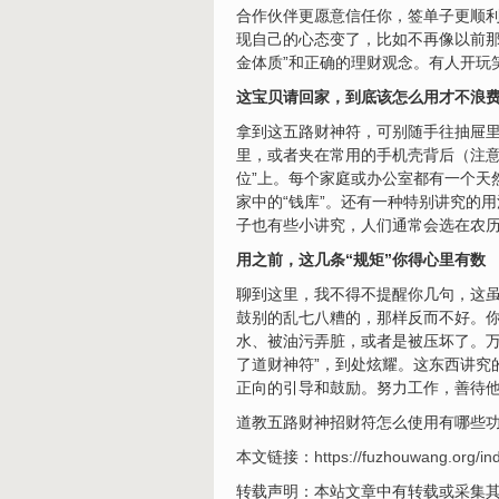
合作伙伴更愿意信任你，签单子更顺利
现自己的心态变了，比如不再像以前那
金体质”和正确的理财观念。有人开玩
这宝贝请回家，到底该怎么用才不浪
拿到这五路财神符，可别随手往抽屉里
里，或者夹在常用的手机壳背后（注意
位”上。每个家庭或办公室都有一个天
家中的“钱库”。还有一种特别讲究的
子也有些小讲究，人们通常会选在农历
用之前，这几条“规矩”你得心里有数
聊到这里，我不得不提醒你几句，这虽
鼓别的乱七八糟的，那样反而不好。
水、被油污弄脏，或者是被压坏了。万
了道财神符”，到处炫耀。这东西讲究
正向的引导和鼓励。努力工作，善待
道教五路财神招财符怎么使用有哪些功效
本文链接：
https://fuzhouwang.org/in
转载声明：本站文章中有转载或采集其