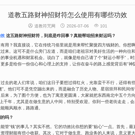
道教五路财神招财符怎么使用有哪些功效



道教符咒网
2026-07-06
101
功效
这五路财神招财符，到底是咋回事？真能帮咱招来财运吗？
有用？我直接说，它在传统习俗里就是用来帮忙聚拢四方钱财的。你想啊
拢过来。这可不是什么旁门左道，而是咱们老祖宗对美好生活的一种向往
的事业机遇和财富机会。说白了，就像是给自己请了个“财运小帮手”，
更多是给你一份信心和心理上的支持，让你在奋斗的路上感觉背后有“神队
？
过去的老人们常说，咱们这日子要想过得红火，光靠蛮干不行，还得有些
佬”。他们可不是凭空蹦出来的，而是融合了历史人物、星宿崇拜和民间
。后来，为了图个方便，也为了寓意更圆满，大家就把东西南北中五个方
了上千年，尤其是在做生意的人中间，特别受欢迎。你到一些老街走走，
意能顺风顺水，路路通。
别的吗？
能管“钱”的事儿？其实不然。它的功效比你想的要“贴心”一点。首先，
投资理财能有些小收获。其次，它对于做生意、跑业务的人来说，意义更