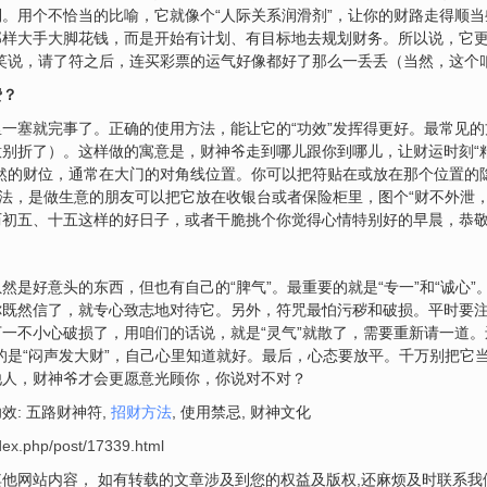
。用个不恰当的比喻，它就像个“人际关系润滑剂”，让你的财路走得顺
样大手大脚花钱，而是开始有计划、有目标地去规划财务。所以说，它更
笑说，请了符之后，连买彩票的运气好像都好了那么一丢丢（当然，这个
费？
一塞就完事了。正确的使用方法，能让它的“功效”发挥得更好。最常见
别折了）。这样做的寓意是，财神爷走到哪儿跟你到哪儿，让财运时刻“粘
然的财位，通常在大门的对角线位置。你可以把符贴在或放在那个位置的
用法，是做生意的朋友可以把它放在收银台或者保险柜里，图个“财不外泄
初五、十五这样的好日子，或者干脆挑个你觉得心情特别好的早晨，恭敬
然是好意头的东西，但也有自己的“脾气”。最重要的就是“专一”和“诚心
你既然信了，就专心致志地对待它。另外，符咒最怕污秽和破损。平时要
一不小心破损了，用咱们的话说，就是“灵气”就散了，需要重新请一道。
的是“闷声发大财”，自己心里知道就好。最后，心态要放平。千万别把它当
他人，财神爷才会更愿意光顾你，你说对不对？
: 五路财神符,
招财方法
, 使用禁忌, 财神文化
dex.php/post/17339.html
他网站内容， 如有转载的文章涉及到您的权益及版权,还麻烦及时联系