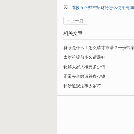

道教五路财神招财符怎么使用有哪
上一篇

相关文章
符箓是什么？怎么请才靠谱？一份带
太岁符提前多久请最好
化解太岁大概要多少钱
正常去道教请符多少钱
长沙道观法事太岁符
|三清阁符咒网，符咒,灵符,符咒网,道教符咒网,灵符网站
符咒,转运灵符,桃花符,月