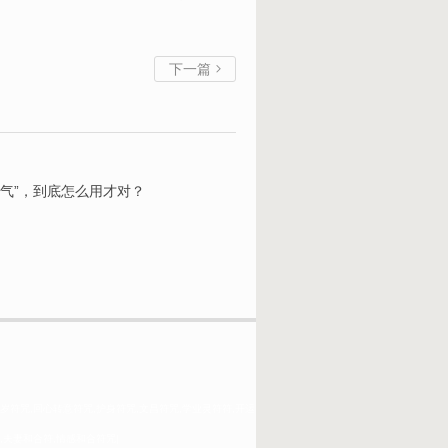
下一篇

气”，到底怎么用才对？
岁符咒,回心转意符咒,护身符咒,文昌符咒,学业灵符符,开运
,夫妻和合符,情感和合符咒|