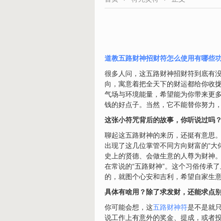
道教五路财神招财符怎么使用有哪些
很多人问，这五路财神招财符到底有没
向，寓意着把全天下的财运都给你收
气场与环境能量，希望能为你带来更多
钱的好点子。当然，它不能替你努力，
这张小符咒背后的故事，你听说过吗
聊起这五路财神的来历，还挺有意思。
出现了这几位掌管不同方向财富的“大
史上的贤德、会做生意的人尊为财神
在常说的“五路财神”。这个习俗传承
的，就图个心安和吉利，希望自家生
具体有啥用？除了求发财，还能求点
你可能会想，这
五路财神符
是不是就只
说工作上有意外的奖金、提成，或者