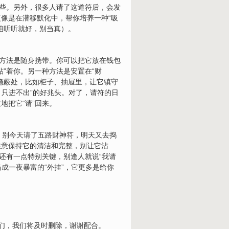
当些。另外，很多人请了这道符后，会发
像是在潜移默化中，帮你培养一种“吸
咱听听就好，别当真）。
的方法是随身携带。你可以把它放在钱包
”着你。另一种方法是安置在“财
隐蔽处，比如柜子、抽屉里，让它镇守
，只进不出”的好兆头。对了，请符的日
地把它“请”回来。
”。别今天请了五路财神符，明天又去捣
注意保持它的清洁和完整，别让它沾
还有一点特别关键，别逢人就说“我请
成一夜暴富的“外挂”，它更多是给你
我们，我们将及时删除，谢谢配合。