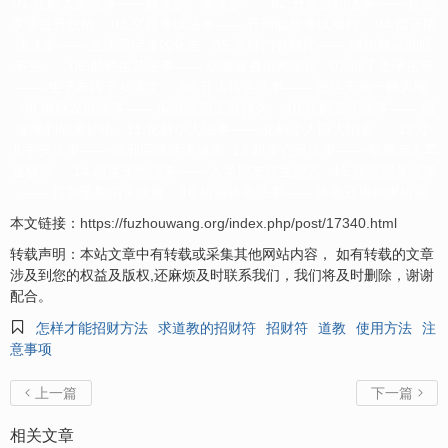
01.化解太岁法事——解太岁、谢太岁 02.升官晋职法事 ——官运
亨通提升政绩 03.文昌考试法事—— 开窍聪慧考试顺利 04.偿还阴
债法事—— 生债阴宅逢凶化吉 05.开财门补财库—— 增加财运助旺
事业 06.助种生基法事—— 病魔缠身增寿增运 07.催子受孕法事
—— 生子布阵子女满堂 08.开运转运法事—— 改运天命一帆风顺
09.催财发财法事—— 偏财运势正财持久 10.化解童子法事—— 姻
缘顺利仙灵护佑 11.化解小人法事—— 化解小人防人陷害 12.小
儿平安法事—— 驱邪回魂活泼健康 13.超度亡灵法事—— 祭奠亲人早
登极乐 14.超度宠物法事—— 人类朋友转生脱苦 15.超度婴灵法事
—— 打胎坠胎消灾除难 16.祈福许愿法事—— 许愿还愿祈求祈福
本文链接：
https://fuzhouwang.org/index.php/post/17340.html
转载声明：本站文章中有转载或采集其他网站内容， 如有转载的文章
涉及到您的权益及版权,还麻烦及时联系我们，我们将及时删除，谢谢
配合。

怎样才能招财方法
求道教的招财符
招财符
道教
使用方法
注
意事项
上一篇
下一篇


相关文章