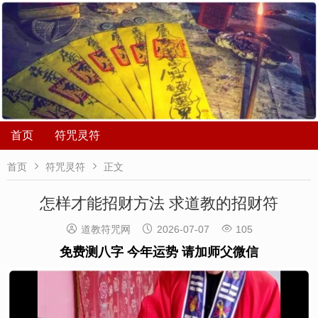
首页
符咒灵符


首页
符咒灵符
正文
怎样才能招财方法 求道教的招财符



道教符咒网
2026-07-07
105
免费测八字 今年运势 请加师父微信