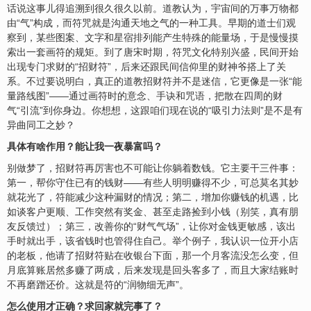
话说这事儿得追溯到很久很久以前。道教认为，宇宙间的万事万物都
由“气”构成，而符咒就是沟通天地之气的一种工具。早期的道士们观
察到，某些图案、文字和星宿排列能产生特殊的能量场，于是慢慢摸
索出一套画符的规矩。到了唐宋时期，符咒文化特别兴盛，民间开始
出现专门求财的“招财符”，后来还跟民间信仰里的财神爷搭上了关
系。不过要说明白，真正的道教招财符并不是迷信，它更像是一张“能
量路线图”——通过画符时的意念、手诀和咒语，把散在四周的财
气“引流”到你身边。你想想，这跟咱们现在说的“吸引力法则”是不是有
异曲同工之妙？
具体有啥作用？能让我一夜暴富吗？
别做梦了，招财符再厉害也不可能让你躺着数钱。它主要干三件事：
第一，帮你守住已有的钱财——有些人明明赚得不少，可总莫名其妙
就花光了，符能减少这种漏财的情况；第二，增加你赚钱的机遇，比
如谈客户更顺、工作突然有奖金、甚至走路捡到小钱（别笑，真有朋
友反馈过）；第三，改善你的“财气气场”，让你对金钱更敏感，该出
手时就出手，该省钱时也管得住自己。举个例子，我认识一位开小店
的老板，他请了招财符贴在收银台下面，那一个月客流没怎么变，但
月底算账居然多赚了两成，后来发现是回头客多了，而且大家结账时
不再磨蹭还价。这就是符的“润物细无声”。
怎么使用才正确？求回家就完事了？