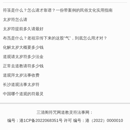
符箓是什么？怎么请才靠谱？一份带案例的民俗文化实用指南
太岁符怎么请
太岁符提前多久请最好
布炁是什么？老祖宗传下来的这股“气”，到底怎么用才对？
化解太岁大概要多少钱
道观请太岁符多少法金
正常去道教请符多少钱
道观拜太岁法事收费
长沙道观法事太岁符
中国哪个道观的符最灵
三清阁符咒网道教灵符法事网
：
编号：港1CP备2022068351号 许可 编号：港（2022）0000010
|三清阁符咒网，符咒,灵符,符咒网,道教符咒网,灵符网站,灵符网官网,购买符咒请灵符,手绘开光符