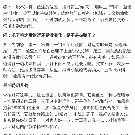
答：一般不冲突，但注意位置。招财符主“纳气”，貔貅主“守财”，金蟾
主“吐钱”。你可以把符贴财位，貔貅放门口朝外（抓钱），金蟾放收
银台头朝内（吐钱）。不过别放太多，三样就够了，否则显得贪心，
气场太杂反而乱。
问：求了符之后财运还是没变化，是不是被骗了？
答：先别急。第一，给自己一到三个月观察，财运有时候是“延迟满
足”；第二，检查是不是自己犯了上面说的忌讳；第三，回头想想最近
有没有做什么亏心事——道教讲究“德不配位，必有灾殃”，如果你一
边请符一边坑蒙拐骗，那符不但不灵，还会反噬。实在不行，就换一
种方法，比如多做善事、放生、捐点小钱给需要的人，这叫“散财引
财”，效果有时候比符还快。
最后唠叨几句
求招财符这事儿，说玄也玄，说简单也简单。它更像是一种心理暗示
＋能量调节的工具，真正改变财运的，还是你的心态和行动。如果你
抱着“试试看”的态度，那它就是个护身符；如果你愿意配合努力、善
良和智慧，它就是你路上的“加速器”。不过别忘了，最好的招财方法
其实是好好过日子——对家人好一点，对工作认真一点，对钱尊重一
点，财运自然就悄悄来找你了。