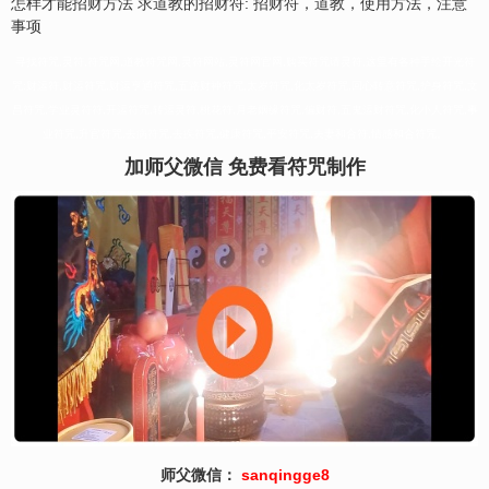
怎样才能招财方法 求道教的招财符: 招财符，道教，使用方法，注意
事项
寻找符咒,灵符,符咒网,道教符咒网,灵符网站,灵符网官网,购买符咒请灵符,这里有各种手绘开光符
咒:财运符,财运符咒,财运亨通符咒,五路财神符咒,太岁符咒,化太岁符咒,回心转意符咒,护身符咒,文
昌符咒,学业灵符符,开运符咒,转运灵符,桃花符,月老姻缘符咒,偏财符,五鬼运财符咒,化小人符咒,事
业符咒,升官符咒,去病符咒,去疾符咒,健康符咒,平安符咒,夫妻和合符,情感和合符咒。
加师父微信 免费看符咒制作
师父微信：
sanqingge8