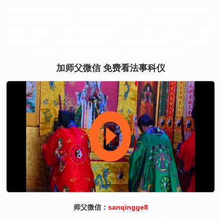
01.财运符增财运补财库开运 02.太岁符化解不利顺利度过 03. 回心符挽回感情增缘复合 04.
护身符辟邪镇宅转运护身 05. 学业符 魁星点斗文昌帝君 06. 开运符开运转运驱除霉运 07. 桃花
符桃花早到月老姻缘 08. 偏财符五鬼运财偏财运势 09 .小人符化解小人是非口舌 10 .事业符事
业有成无往不利 11. 去疾符药王化疾祛病消愈 12. 健康符身心健康得偿所愿 13. 平安符诸事顺
利健康平安 14 .和合符夫妻情感姻缘和合 15.定制符心有所想 专属定制
加师父微信 免费看法事科仪
师父微信：
sanqingge8