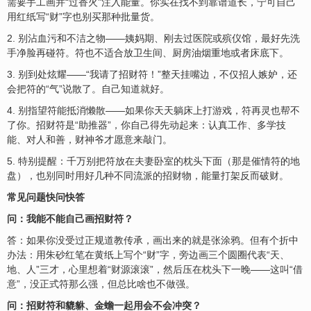
需要手工画并“过香火”注入能量。你实在找不到靠谱道长，宁可自己
用红纸写“财”字也别买那种批量货。
2. 别沾血污和不洁之物——姨妈期、刚去过医院或殡仪馆，最好先洗
手净脸再碰符。符也不适合放卫生间、厨房油烟重地或者床底下。
3. 别到处炫耀——“我请了招财符！”整天挂嘴边，不仅招人嫉妒，还
会把符的“气”说散了。自己知道就好。
4. 别指望符能抵消懒散——如果你天天躺床上打游戏，符再灵也帮不
了你。招财符是“助推器”，你自己得先动起来：认真工作、多学技
能、对人和善，财神爷才愿意来敲门。
5. 特别提醒：千万别把符放在夫妻卧室的枕头下面（那是催情符的地
盘），也别同时用好几种不同流派的招财物，能量打架反而破财。
常见问题快问快答
问：我能不能自己画招财符？
答：如果你没受过正规道教传承，画出来的就是张涂鸦。但有个折中
办法：用朱砂红笔在黄纸上写个“财”字，旁边画三个圆圈代表“天、
地、人”三才，心里想着“财源滚滚”，然后压在枕头下一晚——这叫“借
意”，没正式符那么强，但总比啥也不做强。
问：招财符和貔貅、金蟾一起用会不会冲突？