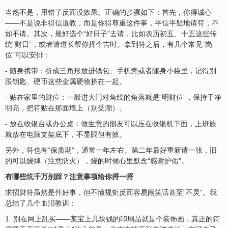
当然不是，用错了反而没效果。正确的步骤如下：首先，你得诚心
——不是说非得信道教，而是你得尊重这件事，半信半疑地请符，不
如不请。其次，最好选个“好日子”去请，比如农历初五、十五这些传
统“财日”，或者请道长帮你择个吉时。拿到符之后，有几个常见“岗
位”可以安排：
- 随身携带：折成三角形放进钱包、手机壳或者随身小袋里，记得别
跟钥匙、硬币这些金属硬物挤在一起。
- 贴在家里的财位：一般进大门对角线的角落就是“明财位”，保持干净
明亮，把符贴在那面墙上（别受潮）。
- 放在收银台或办公桌：做生意的朋友可以压在收银机下面，上班族
就放在电脑支架底下，不显眼但有效。
另外，符也有“保质期”，通常一年左右。第二年最好重新请一张，旧
的可以烧掉（注意防火），烧的时候心里默念“感谢护佑”。
有哪些坑千万别踩？注意事项给你捋一捋
求招财符虽然是件好事，但不懂规矩反而容易闹笑话甚至“不灵”。我
总结了几个血泪教训：
1. 别在网上乱买——某宝上几块钱的印刷品就是个装饰画，真正的符