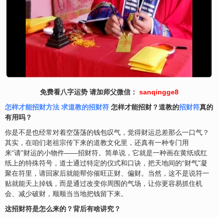
免费看八字运势 请加师父微信：
sanqingge8
怎样才能招财方法
求道教的招财符
怎样才能招财？道教的
招财符
真的
有用吗？
你是不是也经常对着空荡荡的钱包叹气，觉得财运总差那么一口气？
其实，在咱们老祖宗传下来的道教文化里，还真有一种专门用
来“请”财运的小物件——招财符。简单说，它就是一种画在黄纸或红
纸上的特殊符号，道士通过特定的仪式和口诀，把天地间的“财气”凝
聚在符里，请回家后就能帮你催旺正财、偏财。当然，这不是说符一
贴就能天上掉钱，而是通过改变你周围的气场，让你更容易抓住机
会、减少破财，顺顺当当地把钱留下来。
这招财符是怎么来的？背后有啥讲究？