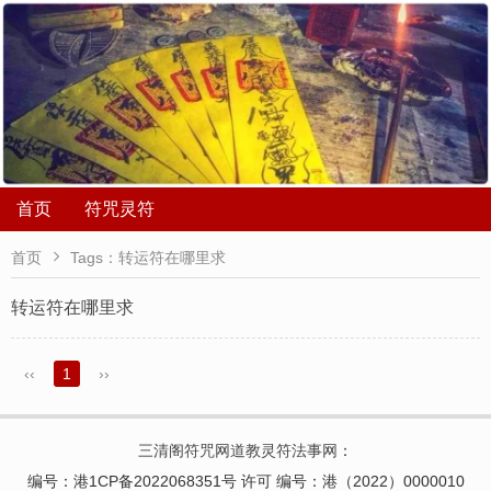
首页
符咒灵符

首页
Tags：转运符在哪里求
转运符在哪里求
‹‹
1
››
三清阁符咒网道教灵符法事网
：
编号：港1CP备2022068351号 许可 编号：港（2022）0000010