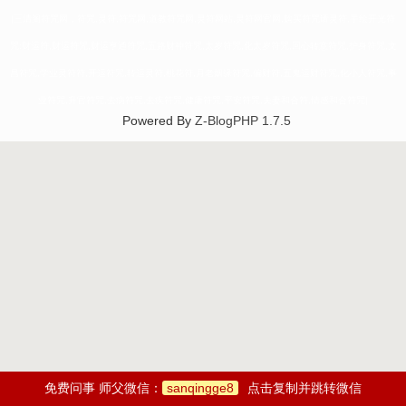
|三清阁符咒网，符咒,灵符,符咒网,道教符咒网,灵符网站,灵符网官网,购买符咒请灵符,手绘开光符
咒:财运符,财运符咒,财运亨通符咒,五路财神符咒,太岁符咒,化太岁符咒,回心转意符咒,护身符咒,文
昌符咒,学业灵符符,开运符咒,转运灵符,桃花符,月老姻缘符咒,偏财符,五鬼运财符咒,化小人符咒,事
业符咒,升官符咒,去病符咒,去疾符咒,健康符咒,平安符咒,夫妻和合符,情感和合符咒|
Powered By
Z-BlogPHP 1.7.5
免费问事 师父微信：
sanqingge8
点击复制并跳转微信