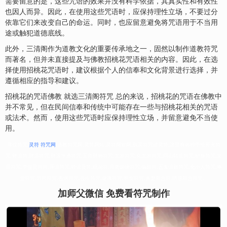
需要留意的是，这些咒语的效果并没有科学依据，其真实性和有效性
也因人而异。因此，在使用这些咒语时，应保持理性立场，不要过分
依靠它们来改变自己的命运。同时，也应留意避免将咒语用于不当用
途或触犯道德底线。
此外，三清阁作为道教文化的重要传承地之一，固然以制作道教符咒
而著名，但并未直接提及与佛教招桃花咒语相关的内容。因此，在选
择使用招桃花咒语时，建议根据个人的信奉和文化背景进行选择，并
遵循相应的指导和建议。
招桃花的咒语佛教 就选三清阁符咒 总的来说，招桃花的咒语在佛教中
并不常见，但在民间信奉和传统中可能存在一些与招桃花相关的咒语
或法术。然而，使用这些咒语时应保持理性立场，并留意避免不当使
用。
寻找符咒,
灵符
,
符咒网
,道教符咒网,灵符网站,灵符网官网,购买符咒请灵符,这里有各种手绘开光符
咒:财运符,财运符咒,财运亨通符咒,五路财神符咒,太岁符咒,化太岁符咒,回心转意符咒,护身符咒,文
昌符咒,学业灵符符,开运符咒,转运灵符,桃花符,月老姻缘符咒,偏财符,五鬼运财符咒,化小人符咒,事
业符咒,升官符咒,去病符咒,去疾符咒,健康符咒,平安符咒,夫妻和合符,情感和合符咒。
加师父微信 免费看符咒制作