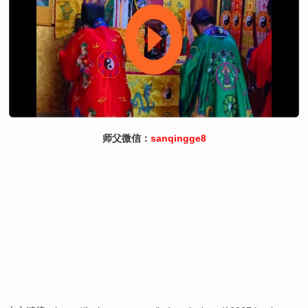
师父微信：
sanqingge8
01.化解太岁法事——解太岁、谢太岁 02.升官晋职法事 ——官运
亨通提升政绩 03.文昌考试法事—— 开窍聪慧考试顺利 04.偿还阴
债法事—— 生债阴宅逢凶化吉 05.开财门补财库—— 增加财运助旺
事业 06.助种生基法事—— 病魔缠身增寿增运 07.催子受孕法事
—— 生子布阵子女满堂 08.开运转运法事—— 改运天命一帆风顺
09.催财发财法事—— 偏财运势正财持久 10.化解童子法事—— 姻
缘顺利仙灵护佑 11.化解小人法事—— 化解小人防人陷害 12.小
儿平安法事—— 驱邪回魂活泼健康 13.超度亡灵法事—— 祭奠亲人早
登极乐 14.超度宠物法事—— 人类朋友转生脱苦 15.超度婴灵法事
—— 打胎坠胎消灾除难 16.祈福许愿法事—— 许愿还愿祈求祈福