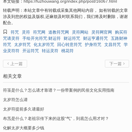
本文链接：
https://fuzhouwang.org/index.php/post/16067.html
转载声明：本站文章中有转载或采集其他网站内容， 如有转载的文章
涉及到您的权益及版权,还麻烦及时联系我们，我们将及时删除，谢谢
配合。

符咒
灵符
符咒网
道教符咒网
灵符网站
灵符网官网
购买符
咒请灵符
手绘开光符咒:财运符
财运符咒
财运亨通符咒
五路财神
符咒
太岁符咒
化太岁符咒
回心转意符咒
护身符咒
文昌符咒
学
业灵符符
开运符咒
转运灵符
桃花符
上一篇
下一篇


相关文章
符箓是什么？怎么请才靠谱？一份带案例的民俗文化实用指南
太岁符怎么请
太岁符提前多久请最好
布炁是什么？老祖宗传下来的这股“气”，到底怎么用才对？
化解太岁大概要多少钱