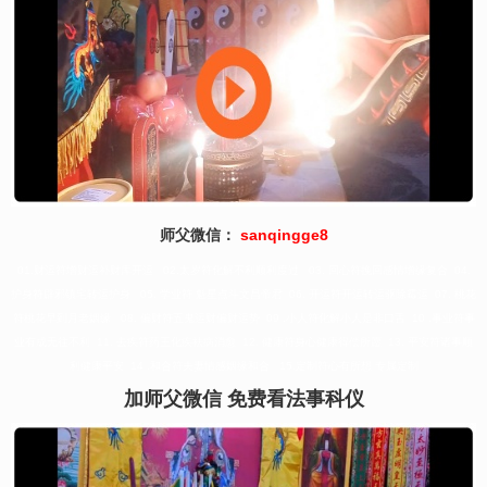
师父微信：
sanqingge8
01.财运符增财运补财库开运 02.太岁符化解不利顺利度过 03. 回心符挽回感情增缘复合 04.
护身符辟邪镇宅转运护身 05. 学业符 魁星点斗文昌帝君 06. 开运符开运转运驱除霉运 07. 桃花
符桃花早到月老姻缘 08. 偏财符五鬼运财偏财运势 09 .小人符化解小人是非口舌 10 .事业符事
业有成无往不利 11. 去疾符药王化疾祛病消愈 12. 健康符身心健康得偿所愿 13. 平安符诸事顺
利健康平安 14 .和合符夫妻情感姻缘和合 15.定制符心有所想 专属定制
加师父微信 免费看法事科仪