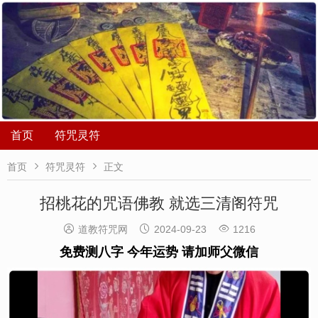
首页
符咒灵符


首页
符咒灵符
正文
招桃花的咒语佛教 就选三清阁符咒



道教符咒网
2024-09-23
1216
免费测八字 今年运势 请加师父微信