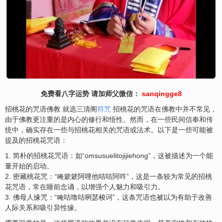
免费看八字运势 请加师父微信：
sanqingge8
招桃花的咒语佛教 就选三清阁
符咒
招桃花的咒语在佛教中并不常见，
由于佛教更注重的是内心的修行和悟性。然而，在一些民间信奉和传
统中，确实存在一些与招桃花相关的咒语或法术。以下是一些可能被
提及的招桃花咒语：
1. 简朴的招桃花咒语：如“omsusuelitojijiehong”，这被描述为一个能
量开始的启动。
2. 密藏桃花咒：“唵簌簌阿哩他咭咭阿吽”，这是一条较为常见的招桃
花咒语，常在睡前念诵，以增强个人魅力和吸引力。
3. 佛母人缘咒：“唵咕噜咕咧瑟梭诃”，这条咒语也被以为有助于改善
人际关系和吸引异性缘。