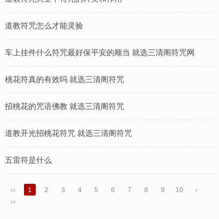
道教符咒怎么才能灵验
车上挂件什么符咒最好保平安的顺当 就选三清阁符咒网
桃花符真的有效吗 就选三清阁符咒
招桃花的咒语佛教 就选三清阁符咒
道教开光招桃花符咒 就选三清阁符咒
五雷符是什么
‹‹
1
2
3
4
5
6
7
8
9
10
›
››