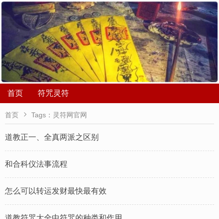
首页
符咒灵符

首页
Tags：灵符网官网
道教正一、全真两派之区别
和合科仪法事流程
怎么可以转运发财最快最有效
道教符咒大全中符咒的种类和作用