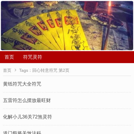
首页
符咒灵符

首页
Tags：回心转意符咒 第2页
黄纸符咒大全符咒
五雷符怎么摆放最旺财
化解小儿36关72煞灵符
道门祭将关煞法科