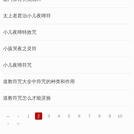
太上老君治小儿夜啼符
小儿夜啼特效咒
小孩哭夜之灵符
小儿夜啼符咒
道教符咒大全中符咒的种类和作用
道教符咒怎么才能灵验
‹‹
‹
1
2
3
4
5
6
7
8
9
10
›
››