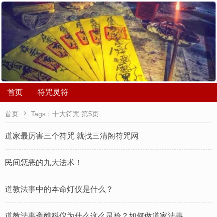
首页
符咒灵符

首页
Tags：十大符咒 第5页
道家最厉害三个符咒 就找三清阁符咒网
民间惩恶的九大法术！
道教法事中的本命灯仪是什么？
道教法事斋醮科仪为什么这么灵验？如何做道家法事