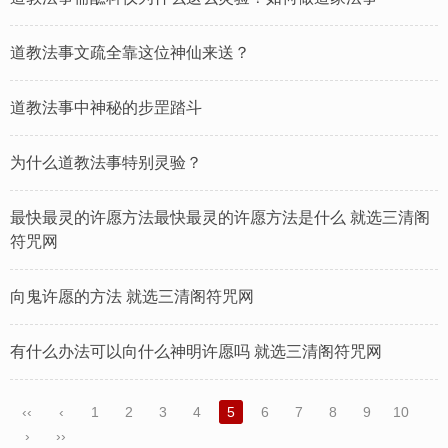
道教法事文疏全靠这位神仙来送？
道教法事中神秘的步罡踏斗
为什么道教法事特别灵验？
最快最灵的许愿方法最快最灵的许愿方法是什么 就选三清阁
符咒网
向鬼许愿的方法 就选三清阁符咒网
有什么办法可以向什么神明许愿吗 就选三清阁符咒网
‹‹
‹
1
2
3
4
5
6
7
8
9
10
›
››