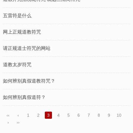
五雷符是什么
网上正规道教符咒
请正规道士符咒的网站
道教太岁符咒
如何辨别真假道教符咒？
如何辨别真假道符？
‹‹
‹
1
2
3
4
5
6
7
8
9
10
›
››