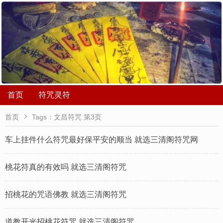
首页
符咒灵符

首页
Tags：文昌符咒 第3页
车上挂件什么符咒最好保平安的顺当 就选三清阁符咒网
桃花符真的有效吗 就选三清阁符咒
招桃花的咒语佛教 就选三清阁符咒
道教开光招桃花符咒 就选三清阁符咒